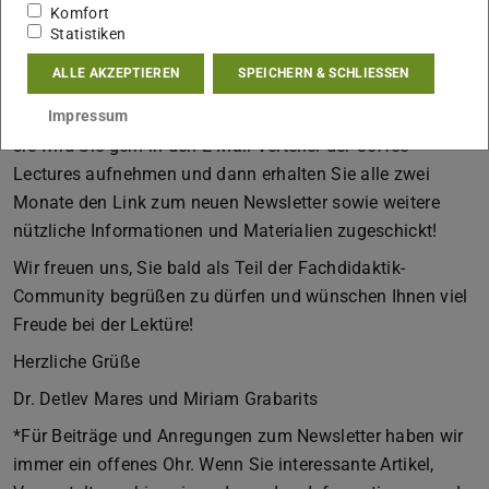
Komfort
„Digitalien“ zu verstehen ist: Das lesen Sie im Newsletter!
Statistiken
Sie wollen ab jetzt keinen Newsletter mehr verpassen und
ALLE AKZEPTIEREN
SPEICHERN & SCHLIESSEN
die Fachdidaktik etwas stärker in den Blick nehmen?
Schreiben Sie einfach eine E-Mail an Miriam Grabarits –
Impressum
sie wird Sie gern in den E-Mail-Verteiler der Coffee
Lectures aufnehmen und dann erhalten Sie alle zwei
Monate den Link zum neuen Newsletter sowie weitere
nützliche Informationen und Materialien zugeschickt!
Wir freuen uns, Sie bald als Teil der Fachdidaktik-
Community begrüßen zu dürfen und wünschen Ihnen viel
Freude bei der Lektüre!
Herzliche Grüße
Dr. Detlev Mares und Miriam Grabarits
*Für Beiträge und Anregungen zum Newsletter haben wir
immer ein offenes Ohr. Wenn Sie interessante Artikel,