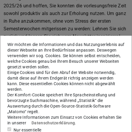
2025/26 und hoffen, Sie konnten die vorlesungsfreie Zeit
sowohl produktiv als auch zur Erholung nutzen. Um ganz
in Ruhe anzukommen, ohne vom Stress der ersten
Semesterwochen mitgerissen zu werden: Lehnen Sie sich
zurück und lassen Sie sich vom Newsletter inspirieren!
Wir möchten die Informationen und das Nutzungserlebnis auf
Im 14. Newsletter weisen wir Sie auf verschiedene
dieser Webseite an Ihre Bedürfnisse anpassen. Deswegen
(digitale) Vorträge und Workshops im Oktober und
verwenden wir sog. Cookies. Sie können selbst entscheiden,
welche Cookies genau bei Ihrem Besuch unserer Webseiten
November hin, die Sie nicht verpassen sollten. Mit dem
gesetzt werden sollen.
Frauen- und Genderspezifischen Wissensportal Ariadne
Einige Cookies sind für den Abruf der Website notwendig,
lernen Sie ein Angebot der Österreichischen
damit diese auf Ihrem Endgerät richtig anzeigen werden
kann. Diese essentiellen Cookies können nicht abgewählt
Nationalbibliothek kennen, das seit über 30 Jahren nicht
werden.
nur feministische Literatur sammelt und dokumentiert,
Der Komfort-Cookie speichert Ihre Spracheinstellung und
sondern auch relevante Quellen aus dem
bevorzugte Suchmaschine, während „Statistik“ die
Auswertung durch die Open-Source-Statistik-Software
Bibliotheksbestand digitalisiert über eine Datenbank zur
„Matomo“ regelt.
Verfügung stellt. Außerdem stellen wir Ihnen den
Weitere Informationen zum Einsatz von Cookies erhalten Sie
Sammelband „Historisches Erzählen in Digitalien“ (2024)
in unserer
Datenschutzerklärung
.
Nur essentielle
vor und sollten Sie sich fragen, was dabei unter