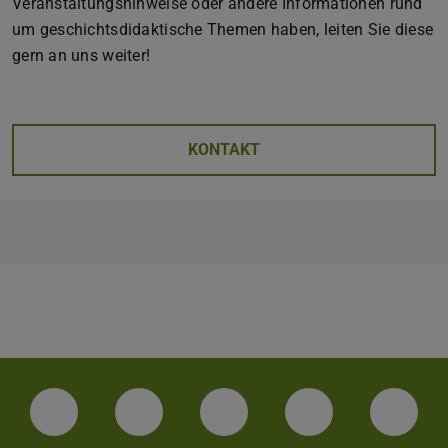
Veranstaltungshinweise oder andere Informationen rund
um geschichtsdidaktische Themen haben, leiten Sie diese
gern an uns weiter!
KONTAKT
Facebook
Instagram
TikTok
Bluesky
Linke