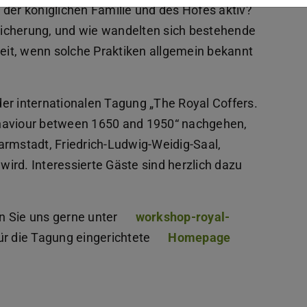
 der königlichen Familie und des Hofes aktiv?
icherung, und wie wandelten sich bestehende
keit, wenn solche Praktiken allgemein bekannt
er internationalen Tagung „The Royal Coffers.
ehaviour between 1650 and 1950“ nachgehen,
armstadt, Friedrich-Ludwig-Weidig-Saal,
ird. Interessierte Gäste sind herzlich dazu
n Sie uns gerne unter
workshop-royal-
ür die Tagung eingerichtete
Homepage
PDF-Datei)
wird in neuem Tab geöffnet)