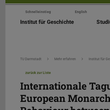
Menü
überspringen
Schnelleinstieg
English
Institut für Geschichte
Stud
Sie befinden sich hier:
TU Darmstadt
Mehr erfahren
Institut für G
zurück zur Liste
Internationale Tag
European Monarchi