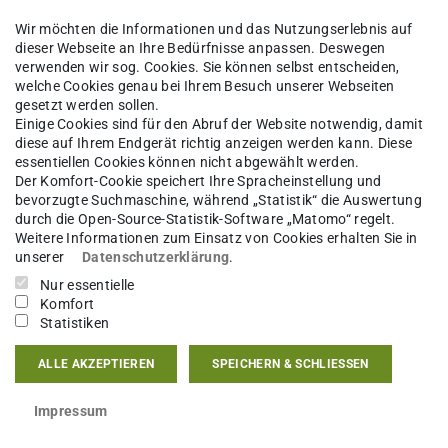
Wir möchten die Informationen und das Nutzungserlebnis auf
dieser Webseite an Ihre Bedürfnisse anpassen. Deswegen
verwenden wir sog. Cookies. Sie können selbst entscheiden,
welche Cookies genau bei Ihrem Besuch unserer Webseiten
gesetzt werden sollen.
Einige Cookies sind für den Abruf der Website notwendig, damit
diese auf Ihrem Endgerät richtig anzeigen werden kann. Diese
essentiellen Cookies können nicht abgewählt werden.
Der Komfort-Cookie speichert Ihre Spracheinstellung und
bevorzugte Suchmaschine, während „Statistik“ die Auswertung
durch die Open-Source-Statistik-Software „Matomo“ regelt.
Weitere Informationen zum Einsatz von Cookies erhalten Sie in
unserer
Datenschutzerklärung
.
Nur essentielle
zpraktiken sowie die ökonomischen Netzwerke
Komfort
Statistiken
0. Jahrhundert. Das breit angelegte Programm
 dieser Netzwerke und geht unter anderem den
ALLE AKZEPTIEREN
SPEICHERN & SCHLIESSEN
Impressum
ingebunden? Wie wurden die Herrscher und