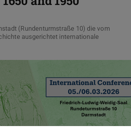
 1650 and 1950“
rmstadt (Rundenturmstraße 10) die vom
ichte ausgerichtet internationale