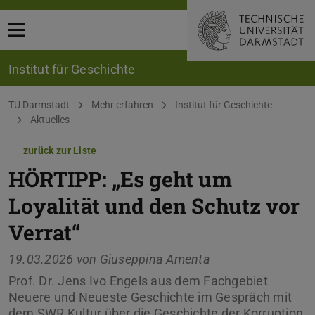
Menü öffnen
Institut für Geschichte
Sie befinden sich hier:
TU Darmstadt
Mehr erfahren
Institut für Geschichte
Aktuelles
zurück zur Liste
HÖRTIPP: „Es geht um
Loyalität und den Schutz vor
Verrat“
19.03.2026 von
Giuseppina Amenta
Prof. Dr. Jens Ivo Engels aus dem Fachgebiet
Neuere und Neueste Geschichte im Gespräch mit
dem SWR Kultur über die Geschichte der Korruption