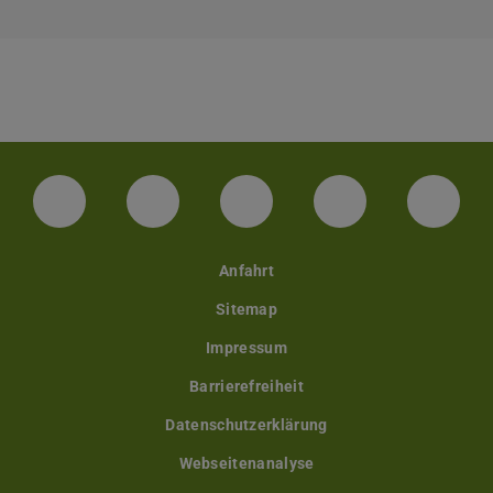
Facebook
Instagram
TikTok
Bluesky
Linke
Anfahrt
Sitemap
Impressum
Barrierefreiheit
Datenschutzerklärung
Webseitenanalyse