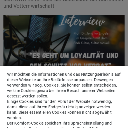
und Vetternwirtschaft
Wir möchten die Informationen und das Nutzungserlebnis auf
dieser Webseite an Ihre Bedürfnisse anpassen. Deswegen
verwenden wir sog. Cookies. Sie können selbst entscheiden,
welche Cookies genau bei Ihrem Besuch unserer Webseiten
In den vergangenen Tagen war besonders die AfD dem
gesetzt werden sollen.
Vorwurf der Vetternwirtschaft ausgesetzt. In mehreren
Einige Cookies sind für den Abruf der Website notwendig,
damit diese auf Ihrem Endgerät richtig anzeigen werden
Fällen wurden Familienangehörige in AfD-
kann. Diese essentiellen Cookies können nicht abgewählt
Abgeordnetenbüros beschäftigt. In einem aktuellen
werden.
Interview erläutert Prof. Dr. Jens Ivo Engels aus dem
Der Komfort-Cookie speichert Ihre Spracheinstellung und