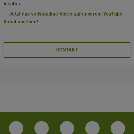
Instituts.
Jetzt das vollständige Video auf unserem YouTube-
Kanal ansehen!
KONTAKT
Facebook
Instagram
TikTok
Bluesky
Linke