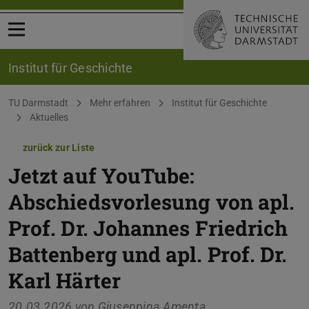
Menü öffnen
Institut für Geschichte
Sie befinden sich hier:
TU Darmstadt
Mehr erfahren
Institut für Geschichte
Aktuelles
zurück zur Liste
Jetzt auf YouTube:
Abschiedsvorlesung von apl.
Prof. Dr. Johannes Friedrich
Battenberg und apl. Prof. Dr.
Karl Härter
20.03.2026 von
Giuseppina Amenta