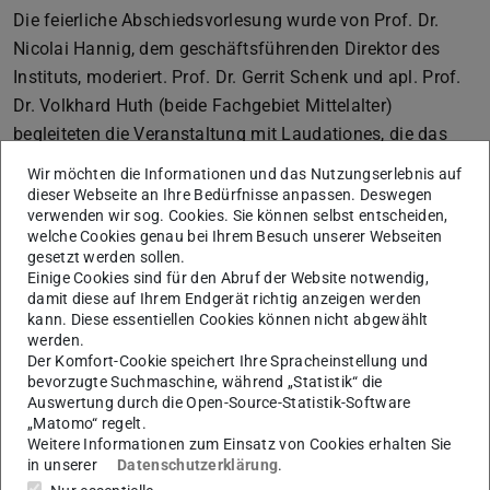
Die feierliche Abschiedsvorlesung wurde von Prof. Dr.
Nicolai Hannig, dem geschäftsführenden Direktor des
Instituts, moderiert. Prof. Dr. Gerrit Schenk und apl. Prof.
Dr. Volkhard Huth (beide Fachgebiet Mittelalter)
begleiteten die Veranstaltung mit Laudationes, die das
wissenschaftliche Wirken und die große Bedeutung beider
Wir möchten die Informationen und das Nutzungserlebnis auf
Professoren würdigten.
dieser Webseite an Ihre Bedürfnisse anpassen. Deswegen
verwenden wir sog. Cookies. Sie können selbst entscheiden,
In ihrer gemeinsamen Abschiedsvorlesung beleuchteten
welche Cookies genau bei Ihrem Besuch unserer Webseiten
Battenberg und Härter anhand zweier Fallbeispiele die
gesetzt werden sollen.
Einige Cookies sind für den Abruf der Website notwendig,
Thematik kollektiver Gewalt gegen die religiöse
damit diese auf Ihrem Endgerät richtig anzeigen werden
Minderheit der Juden in der Frühen Neuzeit. Im Fokus
kann. Diese essentiellen Cookies können nicht abgewählt
werden.
standen der Fuldaer Tumult von 1591 sowie der
Der Komfort-Cookie speichert Ihre Spracheinstellung und
Frankfurter „Fettmilchaufstand“ von 1614–1616. Beides
bevorzugte Suchmaschine, während „Statistik“ die
judenfeindliche Revolten, bei denen es zu massiven
Auswertung durch die Open-Source-Statistik-Software
„Matomo“ regelt.
Gewaltaktionen gegen die jüdischen Gemeinden kam.
Weitere Informationen zum Einsatz von Cookies erhalten Sie
Die Vorlesung zeigte nicht nur Ursachen, Verlauf und
in unserer
Datenschutzerklärung
.