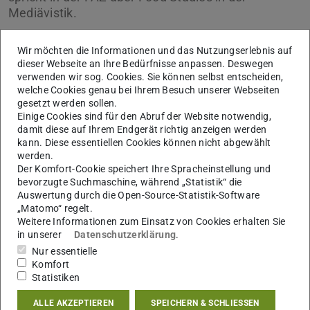
Mediävistik.
Wir möchten die Informationen und das Nutzungserlebnis auf
dieser Webseite an Ihre Bedürfnisse anpassen. Deswegen
verwenden wir sog. Cookies. Sie können selbst entscheiden,
welche Cookies genau bei Ihrem Besuch unserer Webseiten
gesetzt werden sollen.
Einige Cookies sind für den Abruf der Website notwendig,
damit diese auf Ihrem Endgerät richtig anzeigen werden
kann. Diese essentiellen Cookies können nicht abgewählt
Bild: S. Ebert
werden.
Der Komfort-Cookie speichert Ihre Spracheinstellung und
bevorzugte Suchmaschine, während „Statistik“ die
Auswertung durch die Open-Source-Statistik-Software
„Matomo“ regelt.
Weitere Informationen zum Einsatz von Cookies erhalten Sie
Wer sich vom Mittelalter kulinarisch inspirieren
in unserer
Datenschutzerklärung
.
lassen möchte, findet hier mehr Informationen.
Nur essentielle
Komfort
Statistiken
ALLE AKZEPTIEREN
SPEICHERN & SCHLIESSEN
KONTAKT