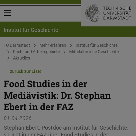
Menü öffnen
Institut für Geschichte
Sie befinden sich hier:
TU Darmstadt
Mehr erfahren
Institut für Geschichte
Fach- und Arbeitsgebiete
Mittelalterliche Geschichte
Aktuelles
zurück zur Liste
Food Studies in der
Mediävistik: Dr. Stephan
Ebert in der FAZ
01.04.2026
Stephan Ebert, Postdoc am Institut für Geschichte,
spricht in der FAZ über Food Studies in der