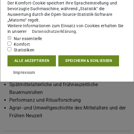
Der Komfort-Cookie speichert Ihre Spracheinstellung und
Thomas Roth
bevorzugte Suchmaschine, während „Statistik“ die
Auswertung durch die Open-Source-Statistik-Software
„Matomo“ regelt.
Weitere Informationen zum Einsatz von Cookies erhalten Sie
in unserer
Datenschutzerklärung
.
Abstract
Nur essentielle
Komfort
Statistiken
ALLE AKZEPTIEREN
SPEICHERN & SCHLIESSEN
Forschungsschwerpunkte
Impressum
Geschichte sozialer Bewegungen
Spätmittelalterliche und frühneuzeitliche
Bauernunruhen
Performanz und Ritualforschung
Agrar- und Umweltgeschichte des Mittelalters und der
Frühen Neuzeit