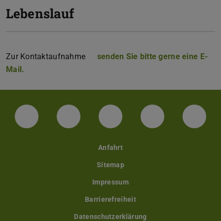
Lebenslauf
Zur Kontaktaufnahme
senden Sie bitte gerne eine E-
Mail.
Facebook
Instagram
TikTok
Bluesky
Linke
Anfahrt
Sitemap
Impressum
Barrierefreiheit
Datenschutzerklärung