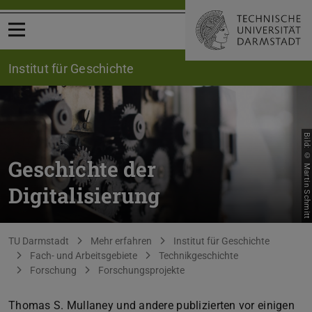
Menü öffnen
Institut für Geschichte
Bild: © Martin Schmitt
Geschichte der
Digitalisierung
Sie befinden sich hier:
TU Darmstadt
Mehr erfahren
Institut für Geschichte
Fach- und Arbeitsgebiete
Technikgeschichte
Forschung
Forschungsprojekte
Thomas S. Mullaney und andere publizierten vor einigen