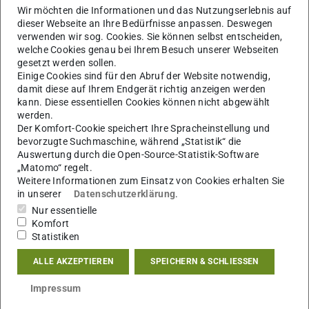
Wir möchten die Informationen und das Nutzungserlebnis auf
untersucht, wobei deren Emotionen bei der Aneignung der
dieser Webseite an Ihre Bedürfnisse anpassen. Deswegen
Software im Zentrum stehen. Jeannine Honig erforscht
verwenden wir sog. Cookies. Sie können selbst entscheiden,
die Konstitution eines neuen Lernsubjekts in virtuellen
welche Cookies genau bei Ihrem Besuch unserer Webseiten
gesetzt werden sollen.
Umwelten und auch Kevin Liggieri zielt darauf ab, die
Einige Cookies sind für den Abruf der Website notwendig,
hegemonialen Ideen und wissenschaftlichen Prozesse
damit diese auf Ihrem Endgerät richtig anzeigen werden
aufzudecken, die das historisch bedingte Konzept des
kann. Diese essentiellen Cookies können nicht abgewählt
werden.
„lernenden Subjekts” in der digitalen Gegenwart
Der Komfort-Cookie speichert Ihre Spracheinstellung und
mitkonstruiert haben.
bevorzugte Suchmaschine, während „Statistik“ die
Auswertung durch die Open-Source-Statistik-Software
Dass Digitalisierungsprozesse keine linear-teleologischen
„Matomo“ regelt.
Prozesse sind, unterstreichen die Projekte erneut. In den
Weitere Informationen zum Einsatz von Cookies erhalten Sie
in unserer
Datenschutzerklärung
.
Projekten geraten die Widerstände, Hindernisse und das
Nur essentielle
Nichtfunktionieren und Fehler in den Blick. Denis
Komfort
Ljuljanović untersucht die Geschichte der digitalen Fabrik
Statistiken
aus der Perspektive des Nichtfunktionierens und Martina
ALLE AKZEPTIEREN
SPEICHERN & SCHLIESSEN
Heßler erforscht Fehlerkulturen in der digitalen
Wirklichkeit.
Impressum