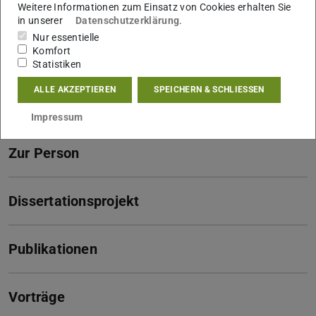
Weitere Informationen zum Einsatz von Cookies erhalten Sie
Kontakt
in unserer
Datenschutzerklärung
.
Nur essentielle
koch@pg.tu-...
Komfort
Statistiken
Links
ALLE AKZEPTIEREN
SPEICHERN & SCHLIESSEN
Mehr erfahren zum DFG-Projekt
Impressum
Zur Person
Dissertationsprojekt
Publikationen
Vorträge