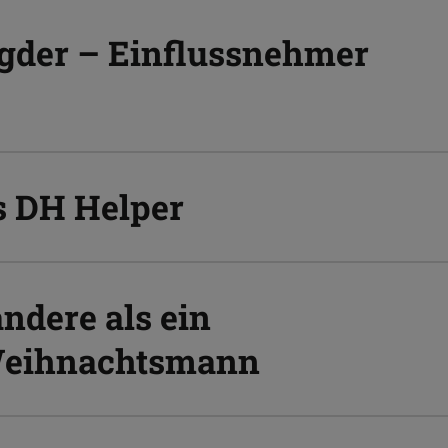
ogder – Einflussnehmer
's DH Helper
andere als ein
Weihnachtsmann