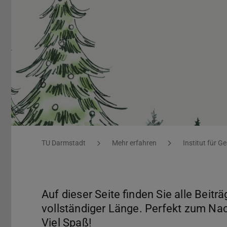
Adventskalender 2025
Sie befinden sich hier:
TU Darmstadt
Mehr erfahren
Institut für G
Auf dieser Seite finden Sie alle Beit
vollständiger Länge. Perfekt zum Na
Viel Spaß!