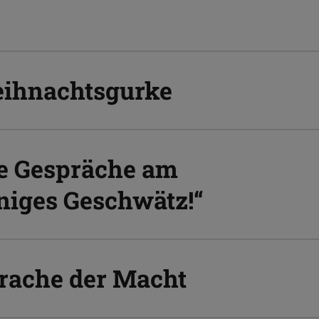
eihnachtsgurke
te Gespräche am
nniges Geschwätz!“
prache der Macht