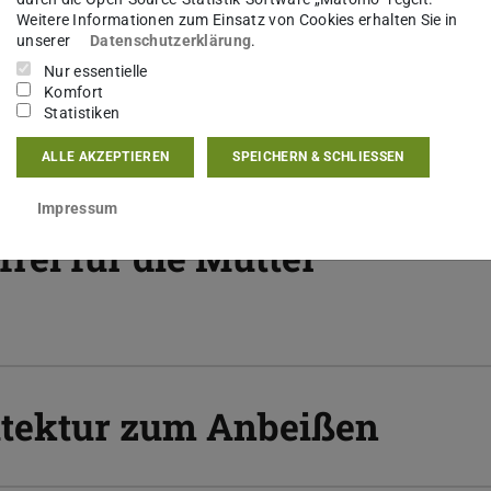
Weitere Informationen zum Einsatz von Cookies erhalten Sie in
unserer
Datenschutzerklärung
.
Nur essentielle
te Weihnachtsansprache
Komfort
Statistiken
ALLE AKZEPTIEREN
SPEICHERN & SCHLIESSEN
Impressum
frei für die Mutter
itektur zum Anbeißen