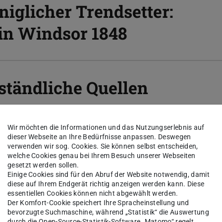
niglicher Trendsetter:
in Windsor 1848
ständliche Quellen
Wir möchten die Informationen und das Nutzungserlebnis auf
dieser Webseite an Ihre Bedürfnisse anpassen. Deswegen
verwenden wir sog. Cookies. Sie können selbst entscheiden,
welche Cookies genau bei Ihrem Besuch unserer Webseiten
olade, moderne
gesetzt werden sollen.
Einige Cookies sind für den Abruf der Website notwendig, damit
ettendiskussionen zum
diese auf Ihrem Endgerät richtig anzeigen werden kann. Diese
essentiellen Cookies können nicht abgewählt werden.
nderts
Der Komfort-Cookie speichert Ihre Spracheinstellung und
bevorzugte Suchmaschine, während „Statistik“ die Auswertung
durch die Open-Source-Statistik-Software „Matomo“ regelt.