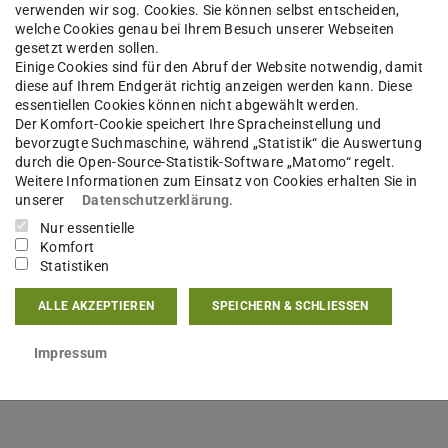
verwenden wir sog. Cookies. Sie können selbst entscheiden,
s Treppenhaus, das zu uns führt.
welche Cookies genau bei Ihrem Besuch unserer Webseiten
gesetzt werden sollen.
nes von Darmstadt sowie des gesamten
Einige Cookies sind für den Abruf der Website notwendig, damit
diese auf Ihrem Endgerät richtig anzeigen werden kann. Diese
essentiellen Cookies können nicht abgewählt werden.
Der Komfort-Cookie speichert Ihre Spracheinstellung und
bevorzugte Suchmaschine, während „Statistik“ die Auswertung
durch die Open-Source-Statistik-Software „Matomo“ regelt.
o, Bus und Bahn
Weitere Informationen zum Einsatz von Cookies erhalten Sie in
unserer
Datenschutzerklärung
.
Nur essentielle
Komfort
Statistiken
ALLE AKZEPTIEREN
SPEICHERN & SCHLIESSEN
 Bus-Linien F (Oberwaldhaus), H (Kranichstein
Impressum
er die Straßenbahn-Linien 2 (TU
) zur Verfügung. Ausstieg ist bei der Haltestelle