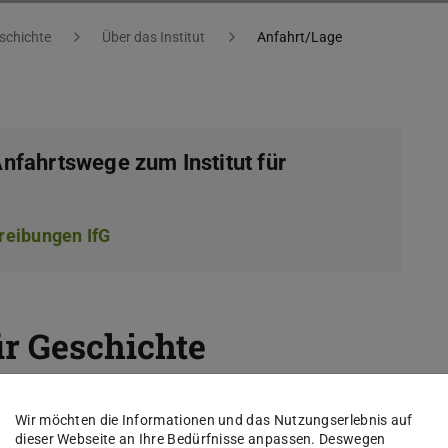
eschichte
Über das Institut
Anfahrt/Lage
nfahrtswege zum Institut für
reibungen IfG
(PDF-Datei)
(wird in neuem Tab geöffnet)
ür Geschichte
m Residenzschloss Darmstadt im Gebäudeteil
Wir möchten die Informationen und das Nutzungserlebnis auf
ter dem großen Eingangstor noch innerhalb des
dieser Webseite an Ihre Bedürfnisse anpassen. Deswegen