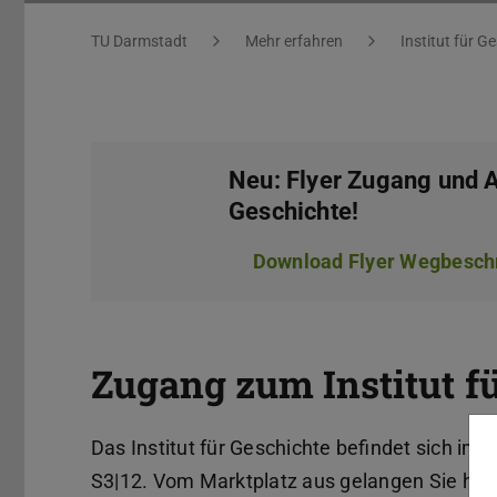
Sie befinden sich hier:
TU Darmstadt
Mehr erfahren
Institut für G
Neu: Flyer Zugang und A
Geschichte!
Download Flyer Wegbesch
Zugang zum Institut f
Das Institut für Geschichte befindet sich i
S3|12. Vom Marktplatz aus gelangen Sie hin