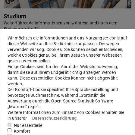
Studium
Weiterführende Informationen vor, während und nach dem
Studium an der TU.
Mehr erfahren
Wir möchten die Informationen und das Nutzungserlebnis auf
dieser Webseite an Ihre Bedürfnisse anpassen. Deswegen
verwenden wir sog. Cookies. Sie können selbst entscheiden,
welche Cookies genau bei Ihrem Besuch unserer Webseiten
gesetzt werden sollen.
Einige Cookies sind für den Abruf der Website notwendig,
damit diese auf Ihrem Endgerät richtig anzeigen werden
kann. Diese essentiellen Cookies können nicht abgewählt
Bild: Perry Grone/Unsplash
werden.
Der Komfort-Cookie speichert Ihre Spracheinstellung und
bevorzugte Suchmaschine, während „Statistik“ die
Auswertung durch die Open-Source-Statistik-Software
„Matomo“ regelt.
Weitere Informationen zum Einsatz von Cookies erhalten Sie
in unserer
Datenschutzerklärung
.
Nur essentielle
Personen am Institut für Geschichte
Komfort