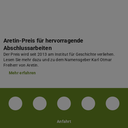
Aretin-Preis für hervorragende
Abschlussarbeiten
Der Preis wird seit 2013 am Institut für Geschichte verliehen.
Lesen Sie mehr dazu und zu dem Namensgeber Karl Otmar
Freiherr von Aretin.
Mehr erfahren
Facebook
Instagram
TikTok
Bluesky
Linke
Anfahrt