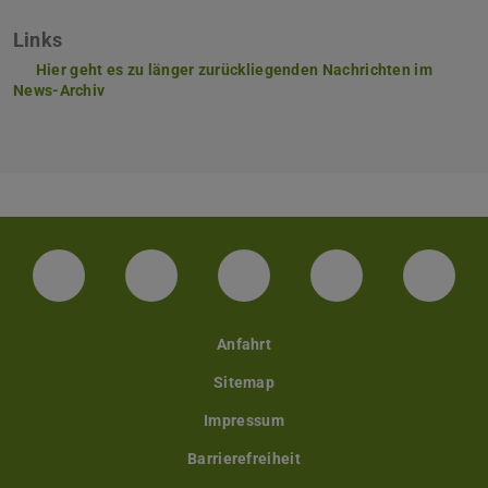
Links
Hier geht es zu länger zurückliegenden Nachrichten im
News-Archiv
Facebook
Instagram
TikTok
Bluesky
Linke
Anfahrt
Sitemap
Impressum
Barrierefreiheit