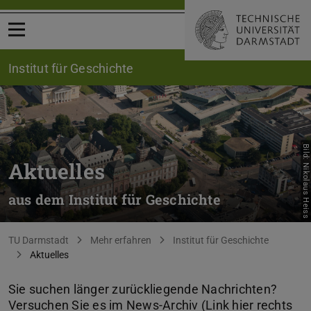
Menü öffnen
Institut für Geschichte
Bild: Nikolaus Heiss
Aktuelles
aus dem Institut für Geschichte
Sie befinden sich hier:
TU Darmstadt
Mehr erfahren
Institut für Geschichte
Aktuelles
Sie suchen länger zurückliegende Nachrichten?
Versuchen Sie es im News-Archiv (Link hier rechts