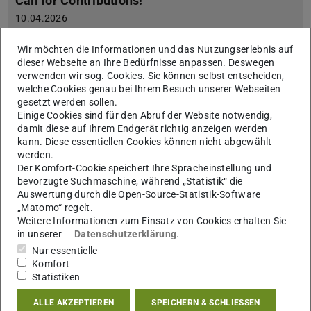
Call for Contributions!
10.04.2026
AI 4 Science conference, 5-9 October 2026 in Mainz
Dear colleagues from DH and from AI applications research
Wir möchten die Informationen und das Nutzungserlebnis auf
for journalism, education, law, media, market research, market
dieser Webseite an Ihre Bedürfnisse anpassen. Deswegen
communication, intelligent interfaces, etc., in the context of…
verwenden wir sog. Cookies. Sie können selbst entscheiden,
welche Cookies genau bei Ihrem Besuch unserer Webseiten
gesetzt werden sollen.
Einige Cookies sind für den Abruf der Website notwendig,
damit diese auf Ihrem Endgerät richtig anzeigen werden
kann. Diese essentiellen Cookies können nicht abgewählt
werden.
Der Komfort-Cookie speichert Ihre Spracheinstellung und
bevorzugte Suchmaschine, während „Statistik“ die
Auswertung durch die Open-Source-Statistik-Software
„Matomo“ regelt.
Weitere Informationen zum Einsatz von Cookies erhalten Sie
in unserer
Datenschutzerklärung
.
Nur essentielle
Komfort
Statistiken
Trauer um apl.-Prof. Dr. Beatrix Bouvier
ALLE AKZEPTIEREN
SPEICHERN & SCHLIESSEN