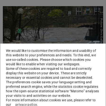
Picture: Chris Gallagher/Unsplash
We would like to customise the information and usability of
this website to your preferences and needs. To this end, we
use so-called cookies. Please choose which cookies you
would like to enable when visiting our webpages.
Some of these cookies are required to load and correctly
Wie umgehen mit den sich häufenden
display this website on your device. These are strictly
Naturkatastrophen? Prof. Dr. Nicolai Hannig hat ein Buch
necessary or essential cookies and cannot be deselected.
The preferences cookie saves your language setting and
geschrieben über “Kalkulierte Gefahren.
preferred search engine, while the statistics cookie regulates
Naturkatastrophen und Vorsorge seit 1800”. Er beschreibt
how the open-source statistical software “Matomo” analyses
darin, wie wichtig das Vorsorge- und
your visits to and activities on our website.
For more information about cookies we use, please refer to
Sicherheitsversprechen gegen Naturgefahren für moderne
our
privacy policy
.