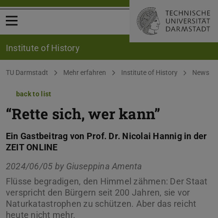
Open menu
Institute of History
You are here:
TU Darmstadt
Mehr erfahren
Institute of History
News
back to list
“Rette sich, wer kann”
Ein Gastbeitrag von Prof. Dr. Nicolai Hannig in der
ZEIT ONLINE
2024/06/05 by
Giuseppina Amenta
Flüsse begradigen, den Himmel zähmen: Der Staat
verspricht den Bürgern seit 200 Jahren, sie vor
Naturkatastrophen zu schützen. Aber das reicht
heute nicht mehr.