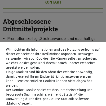
KONTAKT
Abgeschlossene
Drittmittelprojekte
Promotionskolleg „Strukturwandel und nachhaltige
Versorgung afrikanischer Städte“. Mehr dazu auf den
Wir möchten die Informationen und das Nutzungserlebnis auf
Seiten zum „Afrikakolleg“
.
dieser Webseite an Ihre Bedürfnisse anpassen. Deswegen
DFG-Projekt: Geschlecht, Raum und Technik in der
verwenden wir sog. Cookies. Sie können selbst entscheiden,
welche Cookies genau bei Ihrem Besuch unserer Webseiten
Fabrik. Die ‚rationelle‘ Gestaltung industrieller
gesetzt werden sollen.
Arbeitsplätze in Deutschland 1900-1970
Einige Cookies sind für den Abruf der Website notwendig,
Projektgruppe D 17 „Images of Disaster“ am
damit diese auf Ihrem Endgerät richtig anzeigen werden
kann. Diese essentiellen Cookies können nicht abgewählt
Exzellenzcluster 'Asia & Europe' der Universität
werden.
Heidelberg Cultures of Disaster. Shifting Asymmetries
Der Komfort-Cookie speichert Ihre Spracheinstellung und
between Societies, Cultures, and Nature from a
bevorzugte Suchmaschine, während „Statistik“ die
Auswertung durch die Open-Source-Statistik-Software
Comparative Historical and Transcultural Perspective
„Matomo“ regelt.