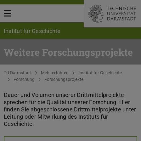
Menü öffnen
Institut für Geschichte
Weitere Forschungsprojekte
Sie befinden sich hier:
TU Darmstadt
Mehr erfahren
Institut für Geschichte
Forschung
Forschungsprojekte
Dauer und Volumen unserer Drittmittelprojekte
sprechen für die Qualität unserer Forschung. Hier
finden Sie abgeschlossene Drittmittelprojekte unter
Leitung oder Mitwirkung des Instituts für
Geschichte.