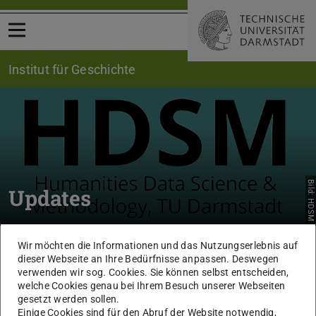
Menü öffnen
Institut für Geschichte
Bild: HDSM
Updates
Sie befinden sich hier:
TU Darmstadt
Mehr erfahren
Institut für Geschichte
Wir möchten die Informationen und das Nutzungserlebnis auf
Fach- und Arbeitsgebiete
Digital Humanities HDSM
dieser Webseite an Ihre Bedürfnisse anpassen. Deswegen
verwenden wir sog. Cookies. Sie können selbst entscheiden,
Updates HDSM
welche Cookies genau bei Ihrem Besuch unserer Webseiten
gesetzt werden sollen.
Einige Cookies sind für den Abruf der Website notwendig,