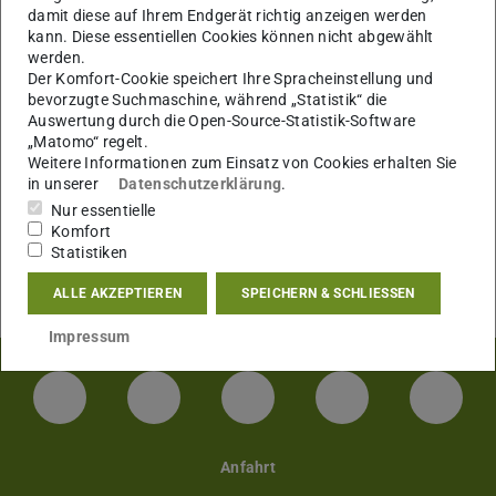
KONTAKT
damit diese auf Ihrem Endgerät richtig anzeigen werden
kann. Diese essentiellen Cookies können nicht abgewählt
werden.
Der Komfort-Cookie speichert Ihre Spracheinstellung und
bevorzugte Suchmaschine, während „Statistik“ die
Bild: HDSM
Auswertung durch die Open-Source-Statistik-Software
„Matomo“ regelt.
Weitere Informationen zum Einsatz von Cookies erhalten Sie
in unserer
Datenschutzerklärung
.
Unser Blog
Nur essentielle
Komfort
Statistiken
Lesen Sie alle Updates und Neuigkeiten im Blog unseres
Lehrstuhls
HDSM Darmstadt
ALLE AKZEPTIEREN
SPEICHERN & SCHLIESSEN
Impressum
Facebook
Instagram
TikTok
Bluesky
Linke
Anfahrt