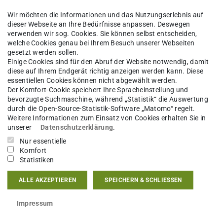
Wir möchten die Informationen und das Nutzungserlebnis auf
eschichte
Institut für Geschichte
dieser Webseite an Ihre Bedürfnisse anpassen. Deswegen
verwenden wir sog. Cookies. Sie können selbst entscheiden,
welche Cookies genau bei Ihrem Besuch unserer Webseiten
gesetzt werden sollen.
Einige Cookies sind für den Abruf der Website notwendig, damit
rian Elleringmann
diese auf Ihrem Endgerät richtig anzeigen werden kann. Diese
essentiellen Cookies können nicht abgewählt werden.
Der Komfort-Cookie speichert Ihre Spracheinstellung und
bevorzugte Suchmaschine, während „Statistik“ die Auswertung
ities Data and Methodology
durch die Open-Source-Statistik-Software „Matomo“ regelt.
tische Hilfskraft
Weitere Informationen zum Einsatz von Cookies erhalten Sie in
unserer
Datenschutzerklärung
.
Nur essentielle
Komfort
Statistiken
kt
ALLE AKZEPTIEREN
SPEICHERN & SCHLIESSEN
rian.elleringmann@stud.tu-...
Impressum