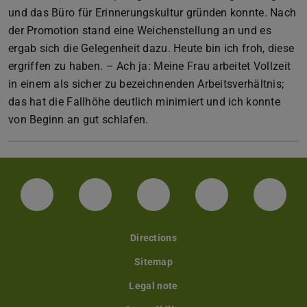
und das Büro für Erinnerungskultur gründen konnte. Nach
der Promotion stand eine Weichenstellung an und es
ergab sich die Gelegenheit dazu. Heute bin ich froh, diese
ergriffen zu haben. – Ach ja: Meine Frau arbeitet Vollzeit
in einem als sicher zu bezeichnenden Arbeitsverhältnis;
das hat die Fallhöhe deutlich minimiert und ich konnte
von Beginn an gut schlafen.
Facebook
Instagram
TikTok
Bluesky
Linke
Directions
Sitemap
Legal note