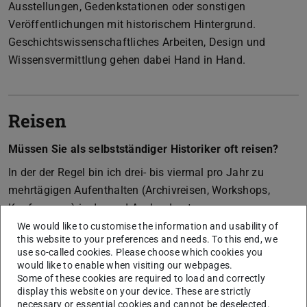
Ausstellungen, Gedenkstationen oder sonstigen
Veröffentlichungen mit historischem Hintergrund.
Geschichtswissenschaftliches Arbeiten, Design und
Wissensvermittlung gehen dabei Hand in Hand.
Reisen
Müssen Sie als selbstständiger Historiker oft reisen?
In der der Regel bin ich drei- bis viermal pro Jahr zu
mehrtägigen Aufenthalten (Archivreisen, Workshops,
Konferenzen) im In- und Ausland unterwegs.
We would like to customise the information and usability of
this website to your preferences and needs. To this end, we
Work-Life-Balance
use so-called cookies. Please choose which cookies you
would like to enable when visiting our webpages.
Some of these cookies are required to load and correctly
Hat man als selbstständiger Historiker genügend Zeit
display this website on your device. These are strictly
für das Familienleben, insbesondere für die Kinder?
necessary or essential cookies and cannot be deselected.