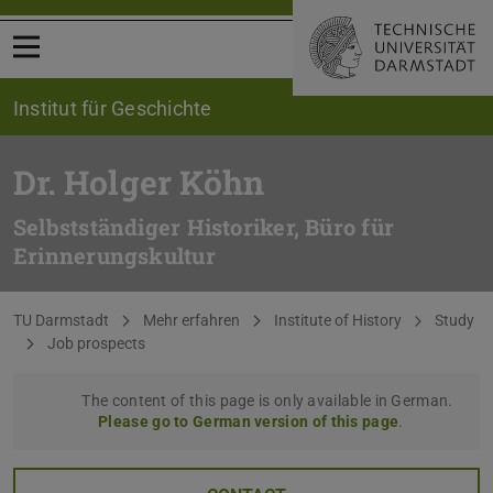
Open menu
Institut für Geschichte
Dr. Holger Köhn
Selbstständiger Historiker, Büro für
Erinnerungskultur
You are here:
TU Darmstadt
Mehr erfahren
Institute of History
Study
Job prospects
The content of this page is only available in German.
Please go to German version of this page
.