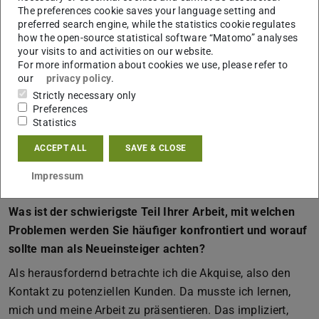
The preferences cookie saves your language setting and
Arbeitsorganisation ist ein wichtiges Thema. An
preferred search engine, while the statistics cookie regulates
Feiertagen und Wochenenden versuche ich, nicht zu
how the open-source statistical software “Matomo” analyses
your visits to and activities on our website.
arbeiten. Manchmal lässt es sich nicht ganz vermeiden.
For more information about cookies we use, please refer to
Die Schulferien komplett frei zu halten, ist hingegen nicht
our
privacy policy
.
möglich. Da sind familieninterne Absprachen nötig – wie
Strictly necessary only
Preferences
im Übrigen im Alltag allgemein.
Statistics
ACCEPT ALL
SAVE & CLOSE
Berufliche
Herausforderungen
Impressum
Was ist der schwierigste Teil Ihrer Arbeit, mit welchen
Problemen werden Sie häufiger konfrontiert und worauf
sollte man als Neueinsteiger achten?
Als herausfordernd betrachte ich die Akquise, also den
Kontakt zu potenziellen Kunden. Da musste ich lernen,
mich und meine Arbeit zu präsentieren. Das impliziert,