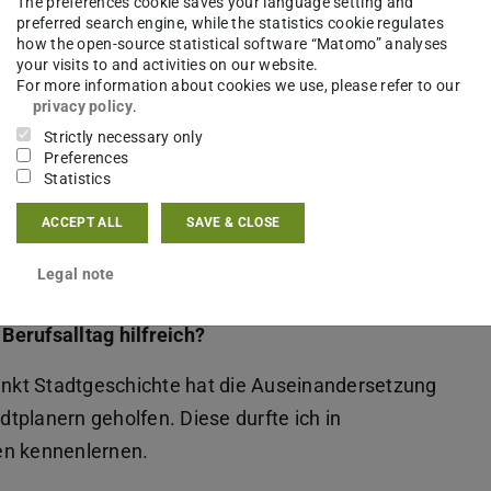
The preferences cookie saves your language setting and
hen Sie als besonders wertvoll für Ihre heutige
preferred search engine, while the statistics cookie regulates
how the open-source statistical software “Matomo” analyses
your visits to and activities on our website.
For more information about cookies we use, please refer to our
 Dinge in Zusammenhänge stellt; außerdem die
privacy policy
.
auf abzielt, das Handeln historischer Akteure im
Strictly necessary only
Preferences
de soziale Logik zu verstehen.
Statistics
ACCEPT ALL
SAVE & CLOSE
otwendig?
Legal note
erufsalltag hilfreich?
nkt Stadtgeschichte hat die Auseinandersetzung
tplanern geholfen. Diese durfte ich in
en kennenlernen.