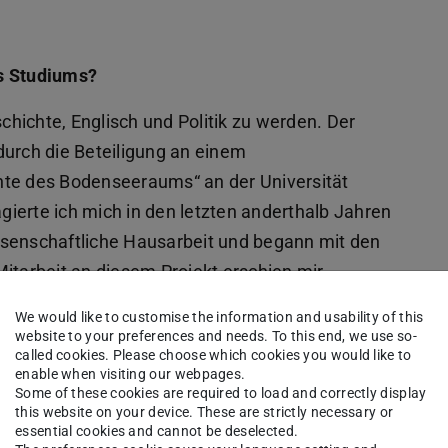
es Studiums?
schichte, Englisch und Politik zu werden. Der
durch die Beteiligung an einem
hte des Bodenseeraums“ an der Universität
ierte ich mich in den letzten anderthalb Jahren
ssenschaftliche Hausarbeit und begann mit den
itarbeit an diesem Projekt erschien mir
chule.
We would like to customise the information and usability of this
website to your preferences and needs. To this end, we use so-
called cookies. Please choose which cookies you would like to
enable when visiting our webpages.
ruf
Some of these cookies are required to load and correctly display
this website on your device. These are strictly necessary or
essential cookies and cannot be deselected.