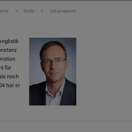
story
Study
Job prospects
Anglistik
onstanz
omotion
l für
als noch
4 hat er