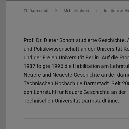
You are here:
TU Darmstadt
Mehr erfahren
Institute of Hi
Prof. Dr. Dieter Schott studierte Geschichte, 
und Politikwissenschaft an der Universität K
und der Freien Universität Berlin. Auf die Pr
1987 folgte 1996 die Habilitation am Lehrstuh
Neuere und Neueste Geschichte an der dam
Technischen Hochschule Darmstadt. Seit 200
den Lehrstuhl für Neuere Geschichte an der
Technischen Universität Darmstadt inne.