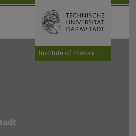
Open search 
Home of 
Institute of History
tadt