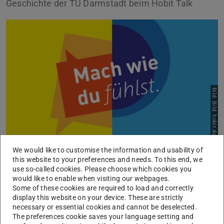
Geschichte der TU Darmstadt beim Hobit Talk
Bild: Bild: hobit.de
We would like to customise the information and usability of
Unser Institut stellt sich auch dieses Jahr beim Hobit Talk
this website to your preferences and needs. To this end, we
vor.
use so-called cookies. Please choose which cookies you
would like to enable when visiting our webpages.
Beim Infotalk des Instituts für Geschichte haben
Some of these cookies are required to load and correctly
Studieninteressierte die Möglichkeit, individuelle Fragen
display this website on your device. These are strictly
necessary or essential cookies and cannot be deselected.
zu sämtlichen geschichtsbezogenen Studiengängen (B.A.,
The preferences cookie saves your language setting and