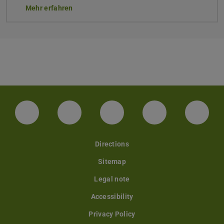
Mehr erfahren
Facebook
Instagram
TikTok
Bluesky
Linke
Directions
Sitemap
Legal note
Accessibility
Privacy Policy