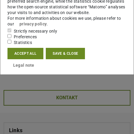
JBA, LaG, LaB) zu stellen.
preferred search engine, while the statistics cookie regulates
how the open-source statistical software “Matomo” analyses
Mitarbeitende des Instituts stellen die verschiedenen
your visits to and activities on our website.
Studienangebote vor und geben einen umfassenden
For more information about cookies we use, please refer to
our
privacy policy
.
Einblick in die Inhalte und Strukturen des
Strictly necessary only
Geschichtsstudiums.
Preferences
Statistics
Der Talk bietet eine Gelegenheit, detaillierte Informationen
zu erhalten und das Institut für Geschichte näher
ACCEPT ALL
SAVE & CLOSE
kennenzulernen.
Legal note
Mehr Infos finden Sie
hier.
KONTAKT
Links