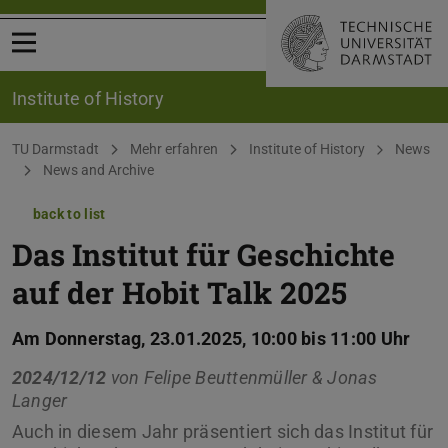
Open menu
Institute of History
You are here:
TU Darmstadt
Mehr erfahren
Institute of History
News
News and Archive
back to list
Das Institut für Geschichte
auf der Hobit Talk 2025
Am Donnerstag, 23.01.2025, 10:00 bis 11:00 Uhr
2024/12/12
von
Felipe Beuttenmüller & Jonas
Langer
Auch in diesem Jahr präsentiert sich das Institut für