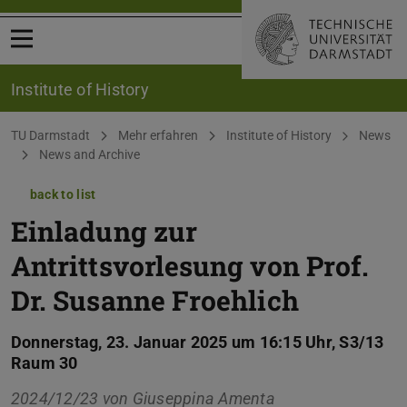
Open menu
Institute of History
You are here:
TU Darmstadt
Mehr erfahren
Institute of History
News
News and Archive
back to list
Einladung zur
Antrittsvorlesung von Prof.
Dr. Susanne Froehlich
Donnerstag, 23. Januar 2025 um 16:15 Uhr, S3/13
Raum 30
2024/12/23 von
Giuseppina Amenta