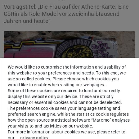
Vortragstitel: „Die Frau auf der Athene-Karte. Eine
Göttin als Role-Model vor zweieinhalbtausend
Jahren und heute“
We would like to customise the information and usability of
Bild: Susanne Froehlich
this website to your preferences and needs. To this end, we
use so-called cookies. Please choose which cookies you
would like to enable when visiting our webpages.
Some of these cookies are required to load and correctly
display this website on your device. These are strictly
necessary or essential cookies and cannot be deselected.
The preferences cookie saves your language setting and
preferred search engine, while the statistics cookie regulates
Am Donnerstag, 23. Januar 2025 um 16:15 Uhr hält Prof.
how the open-source statistical software “Matomo” analyses
Dr. Susanne Froehlich ihre Antrittsvorlesung im Raum S3
your visits to and activities on our website.
13 | 30 im Schloss. Sie spricht über das Thema „Die Frau
For more information about cookies we use, please refer to
our
privacy policy
.