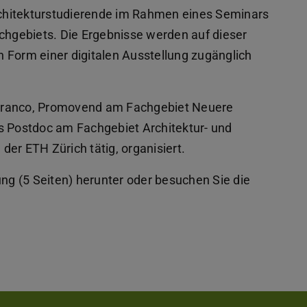
chitekturstudierende im Rahmen eines Seminars
achgebiets. Die Ergebnisse werden auf dieser
in Form einer digitalen Ausstellung zugänglich
 Franco, Promovend am Fachgebiet Neuere
s Postdoc am Fachgebiet Architektur- und
er ETH Zürich tätig, organisiert.
öffnet)
 (5 Seiten) herunter oder besuchen Sie die