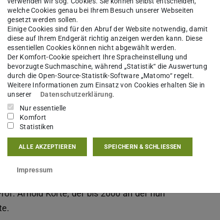
verwenden wir sog. Cookies. Sie können selbst entscheiden,
welche Cookies genau bei Ihrem Besuch unserer Webseiten
gesetzt werden sollen.
Einige Cookies sind für den Abruf der Website notwendig, damit
diese auf Ihrem Endgerät richtig anzeigen werden kann. Diese
essentiellen Cookies können nicht abgewählt werden.
Der Komfort-Cookie speichert Ihre Spracheinstellung und
bevorzugte Suchmaschine, während „Statistik“ die Auswertung
durch die Open-Source-Statistik-Software „Matomo“ regelt.
Weitere Informationen zum Einsatz von Cookies erhalten Sie in
unserer
Datenschutzerklärung
.
Nur essentielle
Komfort
Statistiken
ALLE AKZEPTIEREN
SPEICHERN & SCHLIESSEN
hen Hochschule (TH) Darmstadt das „Institut
 von den zwei Dozenten Manfred Niermann und
Impressum
 Institut in das Fachgebiet „Planen und Bauen in
rof. Arnold Körte, der bis 2000 an der nun
te.