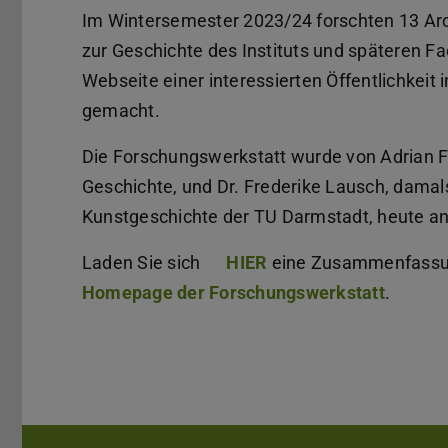
Im Wintersemester 2023/24 forschten 13 Ar
zur Geschichte des Instituts und späteren F
Webseite einer interessierten Öffentlichkeit 
gemacht.
Die Forschungswerkstatt wurde von Adrian
Geschichte, und Dr. Frederike Lausch, damal
Kunstgeschichte der TU Darmstadt, heute an d
Laden Sie sich
HIER
(PDF-Datei)
(wird in neuem Tab ge
eine Zusammenfassung
Homepage der Forschungswerkstatt
.