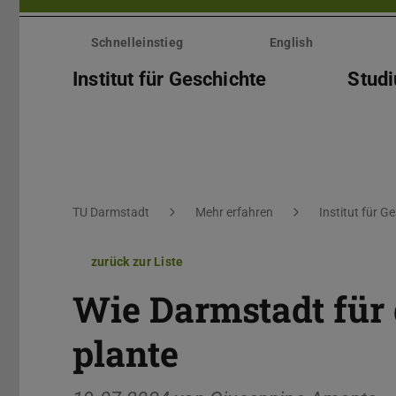
Menü
überspringen
Schnelleinstieg
English
Institut für Geschichte
Stud
Sie befinden sich hier:
TU Darmstadt
Mehr erfahren
Institut für G
zurück zur Liste
Wie Darmstadt für 
plante