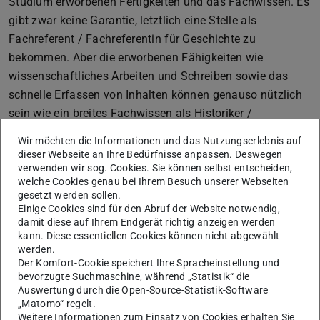
Studium erworbenen Fertigkeiten und das Fachwissen. Es
gibt zwar keine Garantie, letztlich eine Stelle als
Fachreferent / Fachreferentin für Geschichte zu
bekommen. Aber die erworbenen Fähigkeiten wie
wissenschaftliches Arbeiten und Schreiben sowie das
schnelle Erfassen von Inhalten können genauso nützlich
sein wie ein breites Fachwissen als Historiker /
Historikerin.
Wir möchten die Informationen und das Nutzungserlebnis auf
dieser Webseite an Ihre Bedürfnisse anpassen. Deswegen
verwenden wir sog. Cookies. Sie können selbst entscheiden,
Arbeitsalltag
welche Cookies genau bei Ihrem Besuch unserer Webseiten
gesetzt werden sollen.
Einige Cookies sind für den Abruf der Website notwendig,
Wie sieht Ihr typischer Arbeitsalltag aus?
damit diese auf Ihrem Endgerät richtig anzeigen werden
Meine alltägliche Arbeit besteht vor allem aus drei
kann. Diese essentiellen Cookies können nicht abgewählt
werden.
Komponenten: Fachreferat, Personalführung,
Der Komfort-Cookie speichert Ihre Spracheinstellung und
Bibliotheksmanagement. Das Fachreferat beinhaltet
bevorzugte Suchmaschine, während „Statistik“ die
beispielsweise das Auswählen neuer Medien sowie deren
Auswertung durch die Open-Source-Statistik-Software
„Matomo“ regelt.
Erschließung. Außerdem fallen Schulungen von Nutzern
Weitere Informationen zum Einsatz von Cookies erhalten Sie