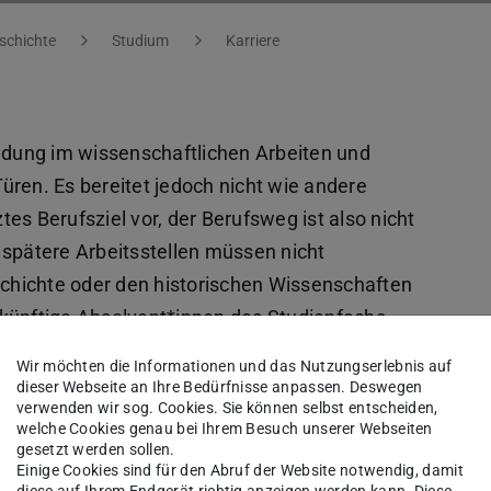
eschichte
Studium
Karriere
ildung im wissenschaftlichen Arbeiten und
üren. Es bereitet jedoch nicht wie andere
es Berufsziel vor, der Berufsweg ist also nicht
 spätere Arbeitsstellen müssen nicht
chichte oder den historischen Wissenschaften
ukünftige Absolvent*innen des Studienfachs
ität selbstständig der Frage stellen, welche
Wir möchten die Informationen und das Nutzungserlebnis auf
erwerben werden und wo und wie sie ihre
dieser Webseite an Ihre Bedürfnisse anpassen. Deswegen
verwenden wir sog. Cookies. Sie können selbst entscheiden,
 können und wollen.
welche Cookies genau bei Ihrem Besuch unserer Webseiten
gesetzt werden sollen.
 zu realisieren, dass es auch abseits der
Einige Cookies sind für den Abruf der Website notwendig, damit