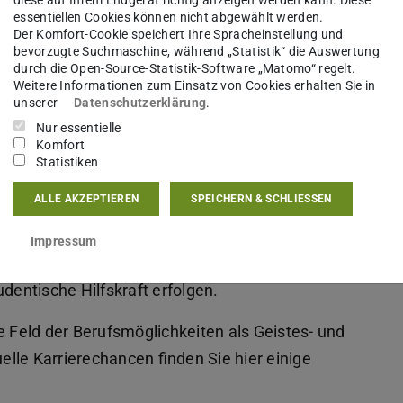
diese auf Ihrem Endgerät richtig anzeigen werden kann. Diese
 Historikerin an Universitäten,
essentiellen Cookies können nicht abgewählt werden.
n und Museen einen nennenswerten Arbeitsmarkt
Der Komfort-Cookie speichert Ihre Spracheinstellung und
bevorzugte Suchmaschine, während „Statistik“ die Auswertung
e Stellen sind jedoch oftmals nicht offensichtlich
durch die Open-Source-Statistik-Software „Matomo“ regelt.
bsolvent*innen erkennbar beziehungsweise
Weitere Informationen zum Einsatz von Cookies erhalten Sie in
unserer
Datenschutzerklärung
.
lle Arbeitsfelder sind beispielsweise das
Nur essentielle
Fernsehen, Tourismus, Marktforschung sowie
Komfort
Statistiken
ALLE AKZEPTIEREN
SPEICHERN & SCHLIESSEN
Stellenfindung ist es natürlich immer, wenn man
chst viele Kontakte knüpft. Dies kann
Impressum
aktika, durch die Teilnahme an Projekten oder je
dentische Hilfskraft erfolgen.
e Feld der Berufsmöglichkeiten als Geistes- und
lle Karrierechancen finden Sie hier einige