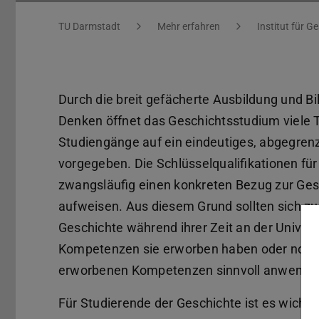
Sie befinden sich hier:
TU Darmstadt
Mehr erfahren
Institut für G
Durch die breit gefächerte Ausbildung und B
Denken öffnet das Geschichtsstudium viele T
Studiengänge auf ein eindeutiges, abgegrenzt
vorgegeben. Die Schlüsselqualifikationen für
zwangsläufig einen konkreten Bezug zur Ges
aufweisen. Aus diesem Grund sollten sich z
Geschichte während ihrer Zeit an der Univers
Kompetenzen sie erworben haben oder noch 
erworbenen Kompetenzen sinnvoll anwenden
Für Studierende der Geschichte ist es wichtig