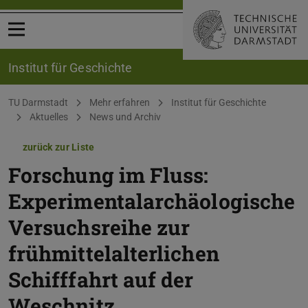
Menü öffnen
Institut für Geschichte
Sie befinden sich hier:
TU Darmstadt
Mehr erfahren
Institut für Geschichte
Aktuelles
News und Archiv
zurück zur Liste
Forschung im Fluss:
Experimentalarchäologische
Versuchsreihe zur
frühmittelalterlichen
Schifffahrt auf der
Weschnitz