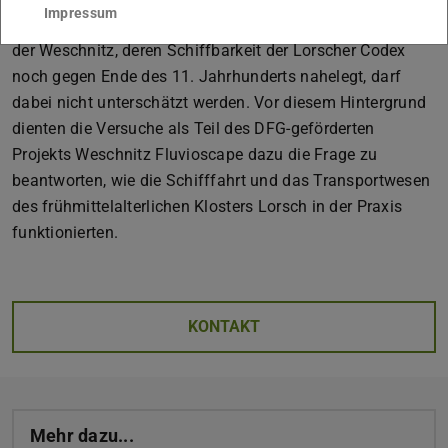
Impressum
Transportinfrastruktur. Die Rolle eines Wasserweges wie
der Weschnitz, deren Schiffbarkeit der Lorscher Codex
noch gegen Ende des 11. Jahrhunderts nahelegt, darf
dabei nicht unterschätzt werden. Vor diesem Hintergrund
dienten die Versuche als Teil des DFG-geförderten
Projekts Weschnitz Fluvioscape dazu die Frage zu
beantworten, wie die Schifffahrt und das Transportwesen
des frühmittelalterlichen Klosters Lorsch in der Praxis
funktionierten.
KONTAKT
Mehr dazu...