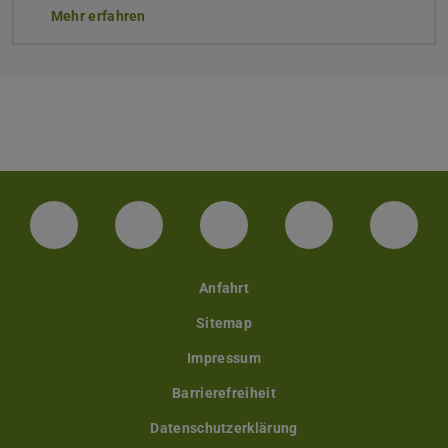
Mehr erfahren
Facebook
Instagram
TikTok
Bluesky
Linke
Anfahrt
Sitemap
Impressum
Barrierefreiheit
Datenschutzerklärung