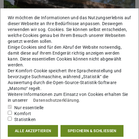
Bild: G. Schenk
Wir möchten die Informationen und das Nutzungserlebnis auf
dieser Webseite an Ihre Bedürfnisse anpassen. Deswegen
verwenden wir sog. Cookies. Sie können selbst entscheiden,
welche Cookies genau bei Ihrem Besuch unserer Webseiten
gesetzt werden sollen.
Dabei wurde das kanuartige Boot, dessen Rumpf aus
Einige Cookies sind für den Abruf der Website notwendig,
damit diese auf Ihrem Endgerät richtig anzeigen werden
einem einzigen Baumstamm gefertigt wurde, wenige
kann. Diese essentiellen Cookies können nicht abgewählt
hundert Meter südlich der Wattenheimer Brücke bei
werden.
Der Komfort-Cookie speichert Ihre Spracheinstellung und
Lorsch unterschiedlichen Tests unterzogen. Man prüfte
bevorzugte Suchmaschine, während „Statistik“ die
verschiedenste Aspekte, wie dessen Fahrstabilität, seiner
Auswertung durch die Open-Source-Statistik-Software
Navigierbarkeit durch verschiedene und kombinierte
„Matomo“ regelt.
Weitere Informationen zum Einsatz von Cookies erhalten Sie
Antriebsarten wie Staken und Paddeln sowie auch den
in unserer
Datenschutzerklärung
.
dazu notwendige Kraftaufwand unter Einbezug der
Nur essentielle
Ladungskapazität und der Strömungsgeschwindigkeit.
Komfort
Statistiken
Ein Zentrum (früh-)mittelalterlicher Grundherrschaft, das
wie das Kloster Lorsch zahlreiche verstreute Besitzungen
ALLE AKZEPTIEREN
SPEICHERN & SCHLIESSEN
im alten Reich hatte, benötigte eine entsprechend gute