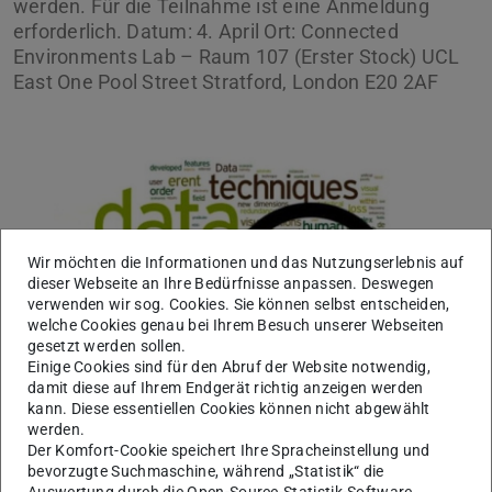
werden. Für die Teilnahme ist eine Anmeldung
erforderlich. Datum: 4. April Ort: Connected
Environments Lab – Raum 107 (Erster Stock) UCL
East One Pool Street Stratford, London E20 2AF
Wir möchten die Informationen und das Nutzungserlebnis auf
dieser Webseite an Ihre Bedürfnisse anpassen. Deswegen
verwenden wir sog. Cookies. Sie können selbst entscheiden,
welche Cookies genau bei Ihrem Besuch unserer Webseiten
Quelle
gesetzt werden sollen.
Einige Cookies sind für den Abruf der Website notwendig,
damit diese auf Ihrem Endgerät richtig anzeigen werden
kann. Diese essentiellen Cookies können nicht abgewählt
Im Rahmen des Mixed Methods Digital Oral History
werden.
Workshops veranstalten Dr. Marco Humbel und Dr. Jiajie
Der Komfort-Cookie speichert Ihre Spracheinstellung und
bevorzugte Suchmaschine, während „Statistik“ die
Zhang einen kostenlosen Workshop zum Thema tf-idf