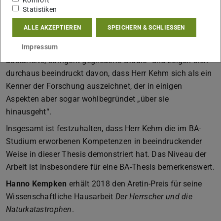
Komfort
eigenständige und ausgesprochen souveräne
Statistiken
Quellenarbeit zu loben, die auf dieser methodischen Basis
ALLE AKZEPTIEREN
SPEICHERN & SCHLIESSEN
stattfindet.
Impressum
Die Gutachten loben die BA-Thesis als eine „kluge, gut
austarierte, stringent gegliederte Studie“ und zeigen sich
durchaus beeindruckt davon, dass Herr Kehm sich als ein
Kenner der Forschung auszeichnet, der in einigen
Aspekten aber sogar wohlbegründet „über sie
hinausgeht“.
Insgesamt ist festzuhalten, dass Herr Kehm die im BA-
Studium erworbenen Kompetenzen in beeindruckender
Weise in dieser Thesis demonstriert hat. Das Niveau der
Arbeit ist insbesondere für eine BA-Thesis bemerkenswert.
Hanno Kempken
erhält 2018 den Aretin-Preis für seine
Wissenschaftliche Hausarbeit
Der Herrscher und die
Naturkatastrophen
.