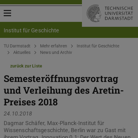
Menü öffnen
Institut für Geschichte
Sie befinden sich hier:
TU Darmstadt
Mehr erfahren
Institut für Geschichte
Aktuelles
News und Archiv
zurück zur Liste
Semesteröffnungsvortrag
und Verleihung des Aretin-
Preises 2018
24.10.2018
Dagmar Schäfer, Max-Planck-Institut für
Wissenschaftsgeschichte, Berlin war zu Gast mit
ihrem Vortrag „Innovation 0.1: Der Wert des Neuen