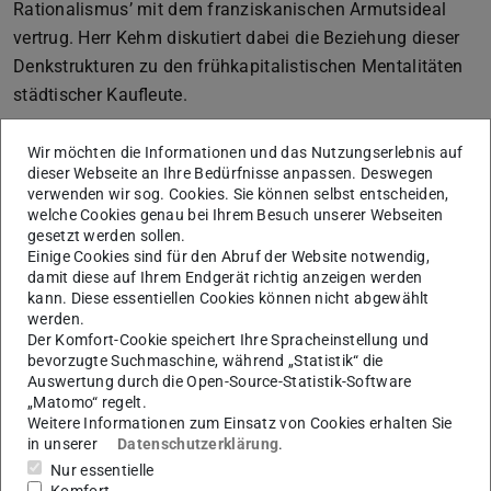
Rationalismus’ mit dem franziskanischen Armutsideal
vertrug. Herr Kehm diskutiert dabei die Beziehung dieser
Denkstrukturen zu den frühkapitalistischen Mentalitäten
städtischer Kaufleute.
Beeindruckend ist erstens, inwiefern in dieser BA-Thesis
Wir möchten die Informationen und das Nutzungserlebnis auf
sehr gründlich der internationale Forschungsstand
dieser Webseite an Ihre Bedürfnisse anpassen. Deswegen
aufgearbeitet wird: Das Literaturverzeichnis umfasst 45
verwenden wir sog. Cookies. Sie können selbst entscheiden,
welche Cookies genau bei Ihrem Besuch unserer Webseiten
Titel.Zum Zweiten besticht die Arbeit dadurch, dass in ihr
gesetzt werden sollen.
ausgesprochen kreativ und gleichzeitig stark auf den
Einige Cookies sind für den Abruf der Website notwendig,
Untersuchungsgegenstand bezogen eine eigenständige
damit diese auf Ihrem Endgerät richtig anzeigen werden
kann. Diese essentiellen Cookies können nicht abgewählt
Methodik erarbeitet und angewendet wird. Herr Kehm
werden.
greift die methodischen Diskussionen um die
Der Komfort-Cookie speichert Ihre Spracheinstellung und
Mentalitätsgeschichte auf, entscheidet sich aber nicht
bevorzugte Suchmaschine, während „Statistik“ die
Auswertung durch die Open-Source-Statistik-Software
zuletzt aufgrund des Vetorechts der Quellen für eine
„Matomo“ regelt.
Modifizierung und Differenzierung des Ansatzes. Das
Weitere Informationen zum Einsatz von Cookies erhalten Sie
in unserer
Datenschutzerklärung
.
führt ihn dazu, durchgehend von Mentalitäten im Plural
Nur essentielle
zu sprechen. Als dritter zentraler Punkt ist die