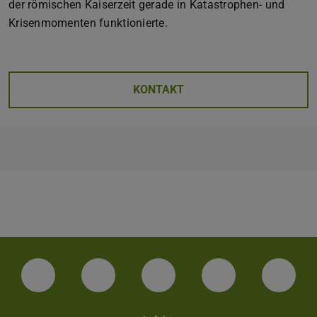
der römischen Kaiserzeit gerade in Katastrophen- und
Krisenmomenten funktionierte.
KONTAKT
Facebook
Instagram
TikTok
Bluesky
Linke