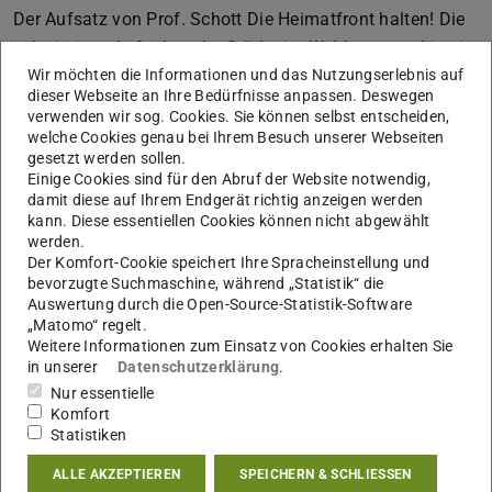
Der Aufsatz von Prof. Schott Die Heimatfront halten! Die
schwierigen Aufgaben der Städte im Weltkrieg erschien in
Wir möchten die Informationen und das Nutzungserlebnis auf
der Reihe
Moderne Stadtgeschichte 1/2018
auf den Seiten
dieser Webseite an Ihre Bedürfnisse anpassen. Deswegen
84 – 107 und geht zurück auf seinen Beitrag zur
verwenden wir sog. Cookies. Sie können selbst entscheiden,
Ringvorlesung im Sommersemester 2017
Das Jahr 1917.
welche Cookies genau bei Ihrem Besuch unserer Webseiten
gesetzt werden sollen.
Auftakt zum kurzen 20. Jahrhundert?
zurück (Die Presse
Einige Cookies sind für den Abruf der Website notwendig,
berichtete hierzu, mehr
hier
)
damit diese auf Ihrem Endgerät richtig anzeigen werden
kann. Diese essentiellen Cookies können nicht abgewählt
Moderne Stadtgeschichte (MSG) (von 1970 bis 2016
werden.
Informationen zur modernen Stadtgeschichte – IMS)
Der Komfort-Cookie speichert Ihre Spracheinstellung und
bevorzugte Suchmaschine, während „Statistik“ die
richtet sich an alle, die auf dem Gebiet der deutschen
Auswertung durch die Open-Source-Statistik-Software
Stadt- und Kommunalgeschichte des 19. und 20.
„Matomo“ regelt.
Jahrhunderts arbeiten oder sich für deren Themen und
Weitere Informationen zum Einsatz von Cookies erhalten Sie
in unserer
Datenschutzerklärung
.
Problemstellungen interessieren.
Nur essentielle
Komfort
Statistiken
KONTAKT
ALLE AKZEPTIEREN
SPEICHERN & SCHLIESSEN