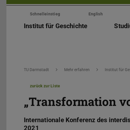
Menü
überspringen
Schnelleinstieg
English
Institut für Geschichte
Stud
Sie befinden sich hier:
TU Darmstadt
Mehr erfahren
Institut für G
zurück zur Liste
„Transformation v
Internationale Konferenz des interd
2021