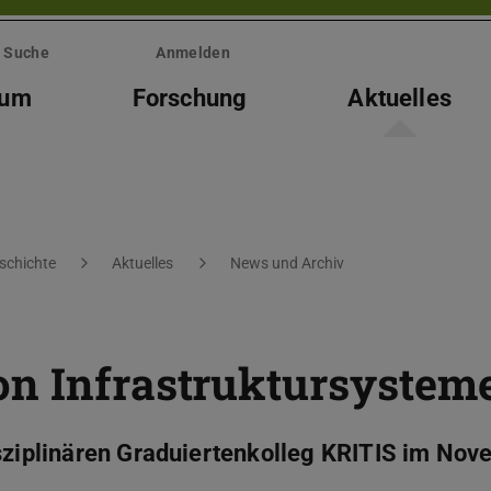
Suche
Anmelden
ium
Forschung
Aktuelles
eschichte
Aktuelles
News und Archiv
on Infrastruktursystem
isziplinären Graduiertenkolleg KRITIS im No