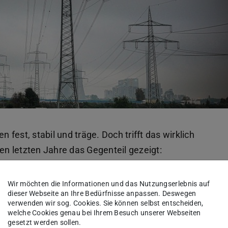
n fest, stabil und träge. Doch trifft das wirklich
den letzten Jahre das Gegenteil gezeigt:
sie sind geprägt durch kontinuierliche
fälle; ebenso wie durch Reparatur und
Wir möchten die Informationen und das Nutzungserlebnis auf
dieser Webseite an Ihre Bedürfnisse anpassen. Deswegen
verwenden wir sog. Cookies. Sie können selbst entscheiden,
welche Cookies genau bei Ihrem Besuch unserer Webseiten
truktursystemen ist eines der zentralen Themen
gesetzt werden sollen.