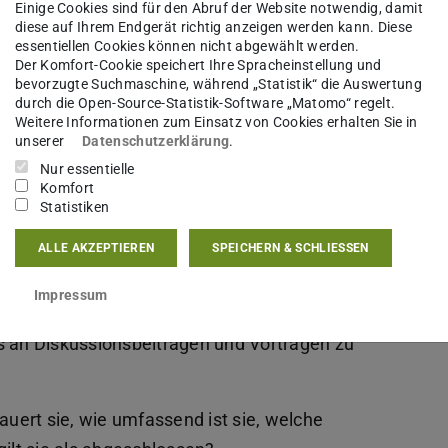
Einige Cookies sind für den Abruf der Website notwendig, damit
RITIS. Unser Ziel ist es,
diese auf Ihrem Endgerät richtig anzeigen werden kann. Diese
 zu beschreiben, zu verstehen und zu erklären.
essentiellen Cookies können nicht abgewählt werden.
Der Komfort-Cookie speichert Ihre Spracheinstellung und
Konferenz des Graduiertenkollegs die Frage nach
bevorzugte Suchmaschine, während „Statistik“ die Auswertung
n in den Blick: Was löst Transformationen aus,
durch die Open-Source-Statistik-Software „Matomo“ regelt.
Weitere Informationen zum Einsatz von Cookies erhalten Sie in
 und welche Folgen haben sie?
unserer
Datenschutzerklärung
.
Nur essentielle
ionen von Infrastruktursystemen aus
Komfort
nd zu erklären. Diese unterschiedlichen
Statistiken
men „Cultures of Transformation“, „Governance
ALLE AKZEPTIEREN
SPEICHERN & SCHLIESSEN
lity of Transformation“ und „Safe
Impressum
s an Diskussionsbeiträgen und Vorträgen zu
ert sie, wie umfassend ist sie, welche