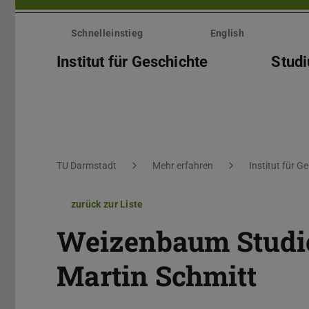
Menü
überspringen
Schnelleinstieg
English
Institut für Geschichte
Stud
Sie befinden sich hier:
TU Darmstadt
Mehr erfahren
Institut für G
zurück zur Liste
Weizenbaum Studien
Martin Schmitt