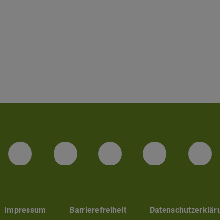
Facebook
Instagram
TikTok
Bluesky
Lin
Impressum
Barrierefreiheit
Datenschutzerklär