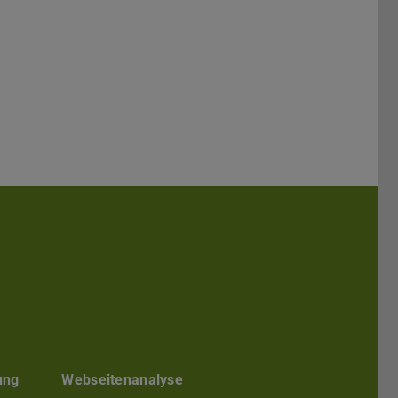
kedIn
ung
Webseitenanalyse