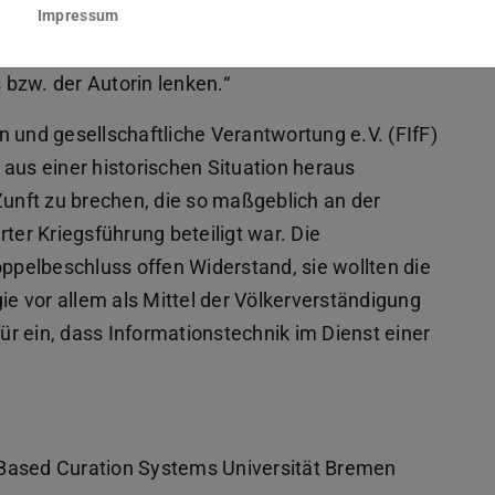
e Leistungen des wissenschaftlichen
Impressum
merksamkeit der Öffentlichkeit auf das Thema
bzw. der Autorin lenken.“
 und gesellschaftliche Verantwortung e.V. (FIfF)
aus einer historischen Situation heraus
Zunft zu brechen, die so maßgeblich an der
ter Kriegsführung beteiligt war. Die
pelbeschluss offen Widerstand, sie wollten die
 vor allem als Mittel der Völkerverständigung
für ein, dass Informationstechnik im Dienst einer
-Based Curation Systems Universität Bremen