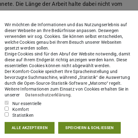
hnete. Die Länge der Arbeit halte dabei nicht vom
ominent besetzte Jury, sondern erlaube durch das
tigung auch internationaler Entwicklungen einen
Wir möchten die Informationen und das Nutzungserlebnis auf
dieser Webseite an Ihre Bedürfnisse anpassen. Deswegen
berblick über eine Prozess, der bis in die
verwenden wir sog. Cookies. Sie können selbst entscheiden,
welche Cookies genau bei Ihrem Besuch unserer Webseiten
gesetzt werden sollen.
Einige Cookies sind für den Abruf der Website notwendig, damit
is in Erinnerung an den Wissenschaftler und
diese auf Ihrem Endgerät richtig anzeigen werden kann. Diese
izenbaum in Würdigung seiner Verdienste um
essentiellen Cookies können nicht abgewählt werden.
Der Komfort-Cookie speichert Ihre Spracheinstellung und
Joseph Weizenbaum war an der Gründung des FIfF
bevorzugte Suchmaschine, während „Statistik“ die Auswertung
rstand mit und trug durch seine
durch die Open-Source-Statistik-Software „Matomo“ regelt.
Weitere Informationen zum Einsatz von Cookies erhalten Sie in
-militaristische und friedensorientierte Haltung
unserer
Datenschutzerklärung
.
Nur essentielle
Komfort
 auch die Bedeutung der Informatik für die
Statistiken
f die kritische, öffentliche Auseinandersetzung
ALLE AKZEPTIEREN
SPEICHERN & SCHLIESSEN
nformatik dringen. Mit dem Weizenbaum-