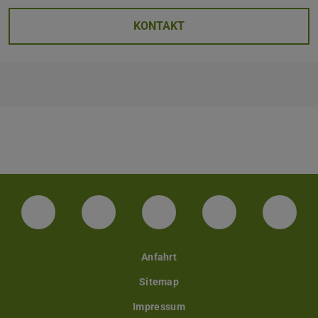
KONTAKT
Facebook
Instagram
TikTok
Bluesky
Linke
Anfahrt
Sitemap
Impressum