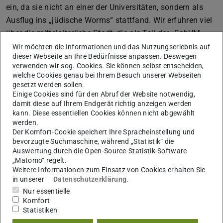
ein, da sie nicht an einer der Universitäten, sondern als
Ausflug ins „jüdische Worms“ stattfand. Wir erfuhren viel
über die mittelalterliche Stadt, die als Teil der „SchUM-
Städte“ mit Speyer und Mainz eines der Zentren jüdischen
Wir möchten die Informationen und das Nutzungserlebnis auf
dieser Webseite an Ihre Bedürfnisse anpassen. Deswegen
Lebens in der Region darstellte. Der Besuch des großen
verwenden wir sog. Cookies. Sie können selbst entscheiden,
jüdischen Friedhofs „Heiliger Sand“ und die Möglichkeit,
welche Cookies genau bei Ihrem Besuch unserer Webseiten
die eigentlich aufgrund von Renovierungsarbeiten
gesetzt werden sollen.
Einige Cookies sind für den Abruf der Website notwendig,
geschlossene Synagoge zu besichtigen, stellten
damit diese auf Ihrem Endgerät richtig anzeigen werden
besondere Highlights dar. In der Synagoge hörten wir
kann. Diese essentiellen Cookies können nicht abgewählt
werden.
auch ein Referat zu Raschi, dem wohl bedeutendsten
Der Komfort-Cookie speichert Ihre Spracheinstellung und
jüdischen Gelehrten des Mittelalters und der Synagoge
bevorzugte Suchmaschine, während „Statistik“ die
selbst. Für die besondere Möglichkeit, die eigentlich
Auswertung durch die Open-Source-Statistik-Software
„Matomo“ regelt.
aufgrund archäologischer Grabungen nicht zugängliche
Weitere Informationen zum Einsatz von Cookies erhalten Sie
Mikwe, das rituelle Bad, zu besichtigen, gilt unser
in unserer
Datenschutzerklärung
.
besonderer Dank dem Wormser Stadtarchivar Herr Dr.
Nur essentielle
Gerold Bönnen.
Komfort
Statistiken
In der folgenden Woche fand die Sitzung an einem