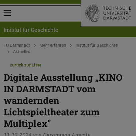
Menü öffnen
Institut für Geschichte
Sie befinden sich hier:
TU Darmstadt
Mehr erfahren
Institut für Geschichte
Aktuelles
zurück zur Liste
Digitale Ausstellung „KINO
IN DARMSTADT vom
wandernden
Lichtspieltheater zum
Multiplex"
11.12.2024 von
Giuseppina Amenta