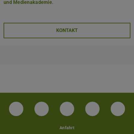
und Medienakademie
.
KONTAKT
Facebook
Instagram
TikTok
Bluesky
Linke
Anfahrt