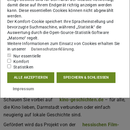
kino-geschichten.de
nimmt Sie mit auf eine Zeitreise
damit diese auf Ihrem Endgerät richtig anzeigen werden
kann. Diese essentiellen Cookies können nicht abgewählt
durch die lokalen Lichtspieltheater, technologische
werden.
Innovationen und die Begeisterung der Darmstädter für
Der Komfort-Cookie speichert Ihre Spracheinstellung und
das Kino.
bevorzugte Suchmaschine, während „Statistik“ die
Auswertung durch die Open-Source-Statistik-Software
Hinter diesem Projekt steckt ein engagiertes Team von
„Matomo“ regelt.
Weitere Informationen zum Einsatz von Cookies erhalten Sie
Studierenden der TU Darmstadt, das unter der Leitung von
in unserer
Datenschutzerklärung
.
Prof. Dr. Nicolai Hannig
,
Sven-Daniel Gettys (about
Nur essentielle
stories)
und
Marius Neumann (5vorfilm)
die
Komfort
Geschichte des Darmstädter Kinos aufrollt: mit
Statistiken
Recherchen im Stadtarchiv, Zeitzeugengesprächen und
ALLE AKZEPTIEREN
SPEICHERN & SCHLIESSEN
viel Liebe zum Detail. Die Ergebnisse? Eine digitale
Impressum
Ausstellung, die Sie sich nicht entgehen lassen sollten!
Schauen Sie vorbei auf
kino-geschichten.de
– für alle,
die Kino lieben, Darmstadt verbunden oder einfach
neugierig auf lokale Geschichte sind.
Gefördert wird das Projekt von der
hessischen Film-