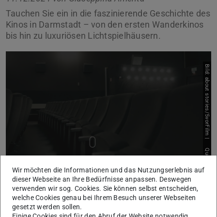
Tauchen Sie ein in die faszinierende Geschichte des
Kinos in Darmstadt – von den ersten Wanderkinos
bis hin zu luxuriösen Lichtspielhäusern.
Bild: about stories/5vorFilm |
Quelle
Wir möchten die Informationen und das Nutzungserlebnis auf
dieser Webseite an Ihre Bedürfnisse anpassen. Deswegen
Wussten Sie, dass Darmstadt schon im frühen 20.
verwenden wir sog. Cookies. Sie können selbst entscheiden,
Jahrhundert zu einem Hotspot der Filmwelt wurde?
welche Cookies genau bei Ihrem Besuch unserer Webseiten
gesetzt werden sollen.
Die erst vor einigen Tagen preisgekrönte Ausstellung
Einige Cookies sind für den Abruf der Website notwendig,