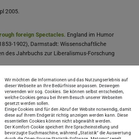
npl 2005.
rough foreign Spectacles
(PDF-Datei)
(wird in neuem Tab geöffnet)
. England im Humor
 (1853-1902), Darmstadt: Wissenschaftliche
nen des Jahrbuchs zur Liberalismus-Forschung
osmus.
70 Texte, 70 Orte, 70 Jahre 1789-1859, hg.
Wir möchten die Informationen und das Nutzungserlebnis auf
en: dtv 2019,in: literaturkritik.de
dieser Webseite an Ihre Bedürfnisse anpassen. Deswegen
verwenden wir sog. Cookies. Sie können selbst entscheiden,
welche Cookies genau bei Ihrem Besuch unserer Webseiten
gesetzt werden sollen.
 Die Angst vor der Revolution und die
Einige Cookies sind für den Abruf der Website notwendig, damit
diese auf Ihrem Endgerät richtig anzeigen werden kann. Diese
eck 2016, in: Jahrbuch zur Liberalismus-
essentiellen Cookies können nicht abgewählt werden.
Der Komfort-Cookie speichert Ihre Spracheinstellung und
bevorzugte Suchmaschine, während „Statistik“ die Auswertung
durch die Open-Source-Statistik-Software „Matomo“ regelt.