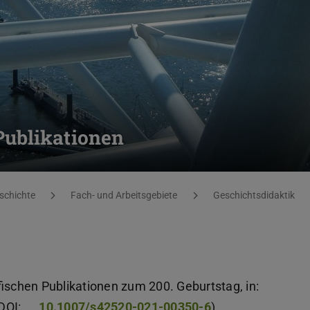
Publikationen
eschichte
Fach- und Arbeitsgebiete
Geschichtsdidaktik
fischen Publikationen zum 200. Geburtstag, in:
(DOI:
10.1007/s42520-021-00350-6
).