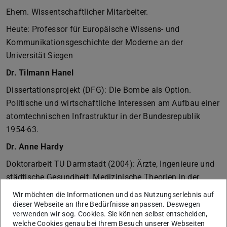
Ehem. Wissentschaftlicher Mitarbeiter.
Heute: Professor für Europäische Wissens- und
Kommunikationsgeschichte der Moderne an der
Universität Siegen
Dr. Tilmann Hanel
Dissertationsprojekt (DFG): Die Bombe als Option.
Politische und wirtschaftliche Interessen am Aufbau einer
atomtechnischen Infrastruktur in der Bundesrepublik
1954-63.
Dr. Anne Hardy
Doktorarbeit TU Darmstadt (2004): Ärzte, Ingenieure und
städtische Gesundheit. Medizinische Theorien in der
Hygienebewegung des 19. Jahrhunderts, Campus Verlag,
Wir möchten die Informationen und das Nutzungserlebnis auf
Frankfurt a.M. 2005.
dieser Webseite an Ihre Bedürfnisse anpassen. Deswegen
verwenden wir sog. Cookies. Sie können selbst entscheiden,
Heute: Referentin für Wirtschaftskommunikation an der
welche Cookies genau bei Ihrem Besuch unserer Webseiten