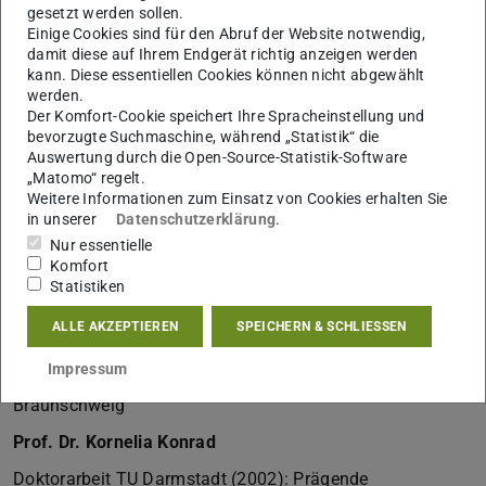
Johann Wolfgang Goethe-Universität, Frankfurt am Main
gesetzt werden sollen.
Einige Cookies sind für den Abruf der Website notwendig,
Prof. Dr. Sabine Höhler
damit diese auf Ihrem Endgerät richtig anzeigen werden
kann. Diese essentiellen Cookies können nicht abgewählt
Habilitation TU Darmstadt (2010): Spaceship Earth in the
werden.
environmental age. 1960 – 1990, Pickering & Chatto,
Der Komfort-Cookie speichert Ihre Spracheinstellung und
bevorzugte Suchmaschine, während „Statistik“ die
London 2015.
Auswertung durch die Open-Source-Statistik-Software
„Matomo“ regelt.
Heute: Associate Professor an der Königlich Technischen
Weitere Informationen zum Einsatz von Cookies erhalten Sie
Hochschule, Stockholm
in unserer
Datenschutzerklärung
.
Prof. Dr. Christian Kehrt
Nur essentielle
Komfort
Doktorarbeit TU Darmstadt (2007): Moderne Krieger. Die
Statistiken
Technisierung der Kriegserfahrung deutscher
ALLE AKZEPTIEREN
SPEICHERN & SCHLIESSEN
Militärpiloten, 1908-1945, Paderborn 2010.
Impressum
Heute: Professor an der Technischen Universität
Braunschweig
Prof. Dr. Kornelia Konrad
Doktorarbeit TU Darmstadt (2002): Prägende