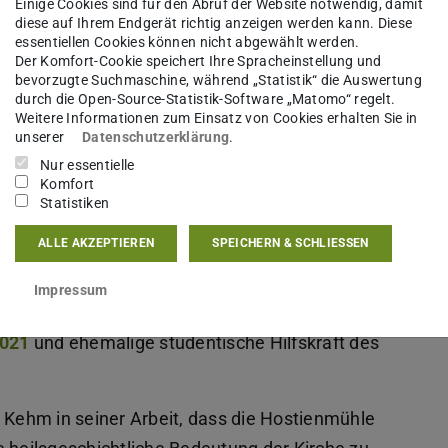
Einige Cookies sind für den Abruf der Website notwendig, damit
diese auf Ihrem Endgerät richtig anzeigen werden kann. Diese
essentiellen Cookies können nicht abgewählt werden.
Der Komfort-Cookie speichert Ihre Spracheinstellung und
bevorzugte Suchmaschine, während „Statistik“ die Auswertung
durch die Open-Source-Statistik-Software „Matomo“ regelt.
Weitere Informationen zum Einsatz von Cookies erhalten Sie in
unserer
Datenschutzerklärung
.
Nur essentielle
Komfort
Statistiken
ALLE AKZEPTIEREN
SPEICHERN & SCHLIESSEN
Impressum
2021
und ehemalige studentische Hilfskraft des
n Kehm in seiner Arbeit, dass die Hostienmühle