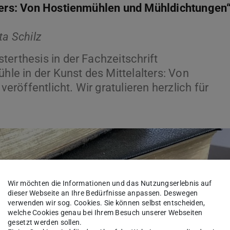
lters: Von Hostienmühlen und Mühldichtungen
ta Schilz
terthesis in der Fachzeitschrift
ühle in der Kunst des Mittelalters: Von
röffentlicht. Wir gratulieren herzlich für
Wir möchten die Informationen und das Nutzungserlebnis auf
dieser Webseite an Ihre Bedürfnisse anpassen. Deswegen
verwenden wir sog. Cookies. Sie können selbst entscheiden,
welche Cookies genau bei Ihrem Besuch unserer Webseiten
gesetzt werden sollen.