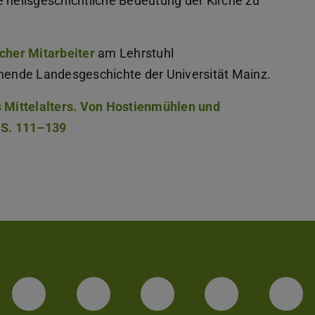
e heilsgeschichtliche Bedeutung der Kirche zu
icher Mitarbeiter
am Lehrstuhl
chende Landesgeschichte der Universität Mainz.
s Mittelalters. Von Hostienmühlen und
, S. 111–139
Facebook
Instagram
TikTok
Bluesky
Lin