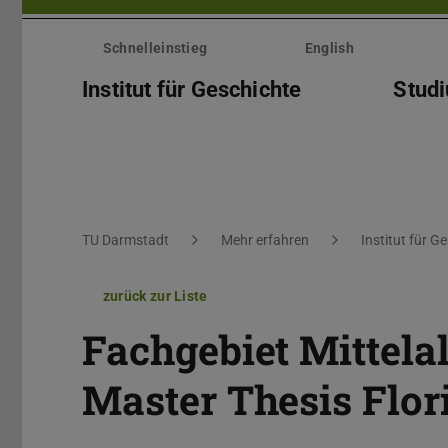
Menü
überspringen
Schnelleinstieg
English
Institut für Geschichte
Stud
Sie befinden sich hier:
TU Darmstadt
Mehr erfahren
Institut für G
zurück zur Liste
Fachgebiet Mittelal
Master Thesis Flo