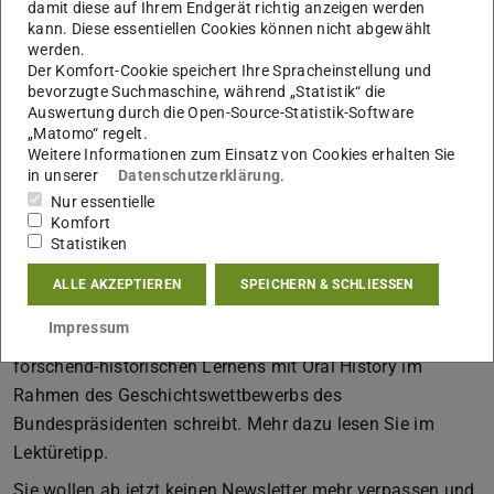
damit diese auf Ihrem Endgerät richtig anzeigen werden
hinweisen: durch eine Änderung in der OAVO steht hier die
kann. Diese essentiellen Cookies können nicht abgewählt
im Abitur verpflichtende Einbringung der Q3 auf der Kippe
werden.
– warum das problematisch ist, lesen Sie am besten im
Der Komfort-Cookie speichert Ihre Spracheinstellung und
bevorzugte Suchmaschine, während „Statistik“ die
Newsletter und der Pressemitteilung nach.
Auswertung durch die Open-Source-Statistik-Software
„Matomo“ regelt.
Sollten Sie sich im neuen Semester vorgenommen haben,
Weitere Informationen zum Einsatz von Cookies erhalten Sie
endlich das (digitale) Zettelchaos in den Griff zu kriegen,
in unserer
Datenschutzerklärung
.
dann ist das von uns vorgestellte Tool „Obsidian“ etwas
Nur essentielle
für Sie. Als digitaler Zettelkasten kann er prima mit den
Komfort
Statistiken
üblichen Literaturverwaltungsprogrammen kombiniert
werden. Gesichtet haben wir für Sie darüber hinaus die
ALLE AKZEPTIEREN
SPEICHERN & SCHLIESSEN
2024 erschienene Dissertation von Lukas Greven, der in
Impressum
seiner fundierten Arbeit über die Entwicklungen
forschend-historischen Lernens mit Oral History im
Rahmen des Geschichtswettbewerbs des
Bundespräsidenten schreibt. Mehr dazu lesen Sie im
Lektüretipp.
Sie wollen ab jetzt keinen Newsletter mehr verpassen und