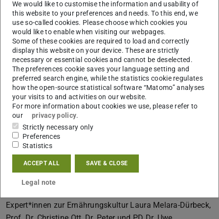
Die Vortragsreihe wurde konzipiert von Prof. Dr. Gerrit
We would like to customise the information and usability of
this website to your preferences and needs. To this end, we
Jasper Schenk (Institut für Geschichte, TU Darmstadt)
use so-called cookies. Please choose which cookies you
und Prof. Dr. Christine Ott (Institut für Romanische
would like to enable when visiting our webpages.
Sprachen und Literaturen, Goethe-Universität Frankfurt).
Some of these cookies are required to load and correctly
display this website on your device. These are strictly
Die Veranstaltung wurde unterstützt vom italienischen
necessary or essential cookies and cannot be deselected.
Generalkonsulat Frankfurt am Main. Ein Semester lang
The preferences cookie saves your language setting and
wurden die vieldeutigen Stränge italienischen Essens im
preferred search engine, while the statistics cookie regulates
how the open-source statistical software “Matomo” analyses
Spiegel von Literatur, Politik und Wirtschaft in Geschichte
your visits to and activities on our website.
und Gegenwart betrachtet und diskutiert. Die Themen
For more information about cookies we use, please refer to
our
privacy policy
.
reichten dabei u. a. von Authentizität, sozialer Identität
Strictly necessary only
und Patriotismus (und Faschismus) über vormoderne
Preferences
Diätetik, der „cucina povera“ als gesunde und Italien
Statistics
einende Küche, Komik und Ironie in italienischer Literatur
ACCEPT ALL
SAVE & CLOSE
bis hin zur Industrialisierung und Zertifizierungspolitik
italienischer Produkte. Den Abschluss der Vortragsreihe
Legal note
bildete eine Podiumsdiskussion mit den ausgewiesenen
Expert*innen zur Ernährungskultur Laura Melara-Dürbeck,
Prof. Dr. Christine Ott, Dr. Peter und PD Dr. Uwe