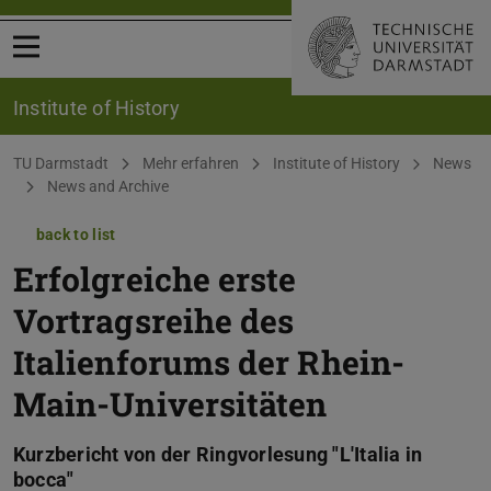
Open menu
Institute of History
You are here:
TU Darmstadt
Mehr erfahren
Institute of History
News
News and Archive
back to list
Erfolgreiche erste
Vortragsreihe des
Italienforums der Rhein-
Main-Universitäten
Kurzbericht von der Ringvorlesung "L'Italia in
bocca"