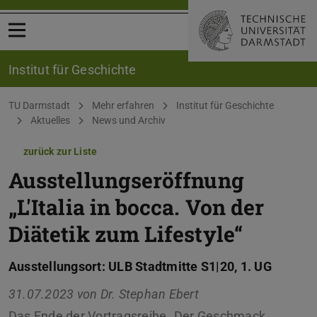
Menü öffnen
Institut für Geschichte
Sie befinden sich hier:
TU Darmstadt
Mehr erfahren
Institut für Geschichte
Aktuelles
News und Archiv
zurück zur Liste
Ausstellungseröffnung
„L'Italia in bocca. Von der
Diätetik zum Lifestyle“
Ausstellungsort: ULB Stadtmitte S1|20, 1. UG
31.07.2023 von
Dr. Stephan Ebert
Das Ende der Vortragsreihe „Der Geschmack