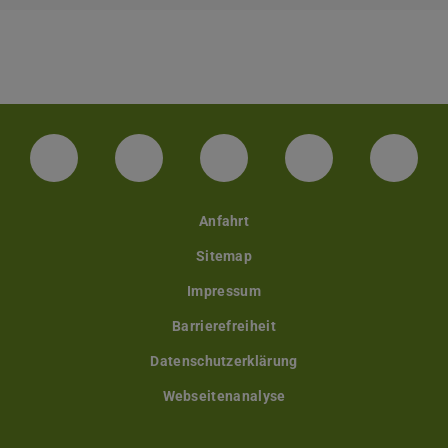
Facebook
Instagram
TikTok
Bluesky
Linke
Anfahrt
Sitemap
Impressum
Barrierefreiheit
Datenschutzerklärung
Webseitenanalyse