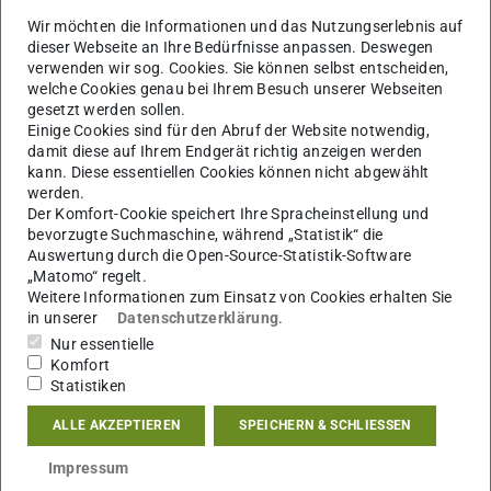
Darmstadt zu sehen, die italienische Küche,
Wir möchten die Informationen und das Nutzungserlebnis auf
Kochpraktiken und Zutaten thematisieren und zeigen, wie
dieser Webseite an Ihre Bedürfnisse anpassen. Deswegen
verwenden wir sog. Cookies. Sie können selbst entscheiden,
italienisches Essen den Weg auch in das Gebiet nördlich
welche Cookies genau bei Ihrem Besuch unserer Webseiten
der Alpen gefunden hat. Die Ausstellung wurde unter
gesetzt werden sollen.
Einige Cookies sind für den Abruf der Website notwendig,
Leitung von Prof. Dr. Gerrit Jasper Schenk von einer
damit diese auf Ihrem Endgerät richtig anzeigen werden
Arbeitsgruppe des Instituts für Geschichte der TU
kann. Diese essentiellen Cookies können nicht abgewählt
Darmstadt und der ULB (hier allen voran Andreas Göller)
werden.
Der Komfort-Cookie speichert Ihre Spracheinstellung und
realisiert.
bevorzugte Suchmaschine, während „Statistik“ die
Beteiligt waren im Einzelnen: Prof. Dr. Gerrit Jasper
Auswertung durch die Open-Source-Statistik-Software
„Matomo“ regelt.
Schenk, Dr. Stephan Ebert, Christian Uhde, M.Ed. (Institut
Weitere Informationen zum Einsatz von Cookies erhalten Sie
für Geschichte, Konzeption und Text), Andreas Göller,
in unserer
Datenschutzerklärung
.
M.A. (ULB, Konzeption und Text); Kristin Schellhaas, Rui
Nur essentielle
Komfort
Linnartz, Sandra Schwarz, Claudia Kimmes (ULB,
Statistiken
konservatorische Betreuung).
ALLE AKZEPTIEREN
SPEICHERN & SCHLIESSEN
Info und Öffnungszeiten:
Impressum
04.07.23–29.10.23