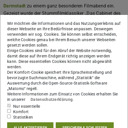
Darmstadt
zu einem ganz besonderen Filmabend ein.
Gezeigt wurde der Stummfilmklassiker „Das Cabinet des
Dr. Galigari“ aus dem Jahr 1920 – ein echtes Highlight,
Wir möchten die Informationen und das Nutzungserlebnis auf
das nicht nur Filmfans begeisterte.
dieser Webseite an Ihre Bedürfnisse anpassen. Deswegen
verwenden wir sog. Cookies. Sie können selbst entscheiden,
Der Abend wurde von
Prof. Dr. Nicolai Hannig
feierlich
welche Cookies genau bei Ihrem Besuch unserer Webseiten
eröffnet, der alle Anwesenden in das Thema des Films
gesetzt werden sollen.
Einige Cookies sind für den Abruf der Website notwendig,
einführte. Unter den Gästen befanden sich nicht nur die
damit diese auf Ihrem Endgerät richtig anzeigen werden
TeilnehmerInnen seines Oberseminars, sondern auch viele
kann. Diese essentiellen Cookies können nicht abgewählt
werden.
weitere Studierende und MitarbeiterInnen der Universität.
Der Komfort-Cookie speichert Ihre Spracheinstellung und
Das Audimax gut gefüllt!
bevorzugte Suchmaschine, während „Statistik“ die
Auswertung durch die Open-Source-Statistik-Software
Ein besonderes Highlight des Abends war die
„Matomo“ regelt.
musikalische Begleitung des Films durch ein kleines
Weitere Informationen zum Einsatz von Cookies erhalten Sie
Orchester. Die Live-Musik verlieh dem Filmabend eine
in unserer
Datenschutzerklärung
.
Nur essentielle
außergewöhnliche Atmosphäre.
Komfort
Infos zum gezeigten Film: „Das Cabinet des Dr. Caligari"
Statistiken
ist ein deutscher Stummfilm von 1920, der eine
ALLE AKZEPTIEREN
SPEICHERN & SCHLIESSEN