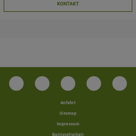
KONTAKT
Facebook
Instagram
TikTok
Bluesky
Linke
Anfahrt
Sitemap
Impressum
Barrierefreiheit