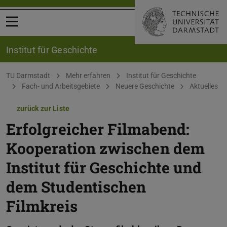
Menü öffnen
Institut für Geschichte
Sie befinden sich hier:
TU Darmstadt
Mehr erfahren
Institut für Geschichte
Fach- und Arbeitsgebiete
Neuere Geschichte
Aktuelles
zurück zur Liste
Erfolgreicher Filmabend:
Kooperation zwischen dem
Institut für Geschichte und
dem Studentischen
Filmkreis