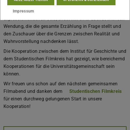
verschachtelte Geschichte über Morde, Wahnsinn und
Realitätsverzerrung erzählt. Der Film, bekannt für seine
Impressum
expressionistischen Sets, endet mit einer überraschenden
Wendung, die die gesamte Erzählung in Frage stellt und
den Zuschauer über die Grenzen zwischen Realität und
Wahnvorstellung nachdenken lässt.
Die Kooperation zwischen dem Institut für Geschichte und
dem Studentischen Filmkreis hat gezeigt, wie bereichernd
Kooperationen für die Universitätsgemeinschaft sein
können.
Wir freuen uns schon auf den nächsten gemeinsamen
Filmabend und danken dem
Studentischen Filmkreis
für einen durchweg gelungenen Start in unsere
Kooperation!