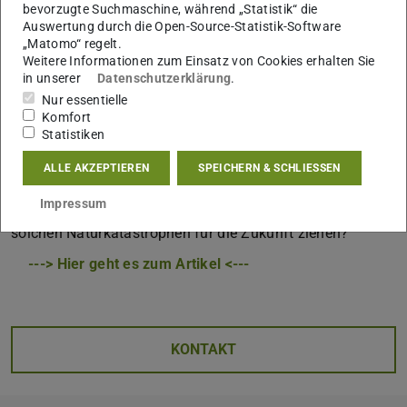
bevorzugte Suchmaschine, während „Statistik“ die
in der Türkei und in Syrien Anfang Februar gefordert.
Auswertung durch die Open-Source-Statistik-Software
Noch viel mehr haben ihr Zuhause verloren. Weite
„Matomo“ regelt.
Landesteile wurden verwüstet, zahlreiche Gebäude
Weitere Informationen zum Einsatz von Cookies erhalten Sie
in unserer
Datenschutzerklärung
.
zerstört. Der Wiederaufbau wird schwer und langwierig
Nur essentielle
sein.
Komfort
Statistiken
Doch wie kann und wird dieser Wiederaufbau überhaupt
aussehen? Wer ist daran beteiligt? Welche politischen
ALLE AKZEPTIEREN
SPEICHERN & SCHLIESSEN
Interessen werden dabei verfolgt? Wie funktioniert
Impressum
humanitäre Hilfe und welche Lehren lassen sich aus
solchen Naturkatastrophen für die Zukunft ziehen?
---> Hier geht es zum Artikel <---
KONTAKT