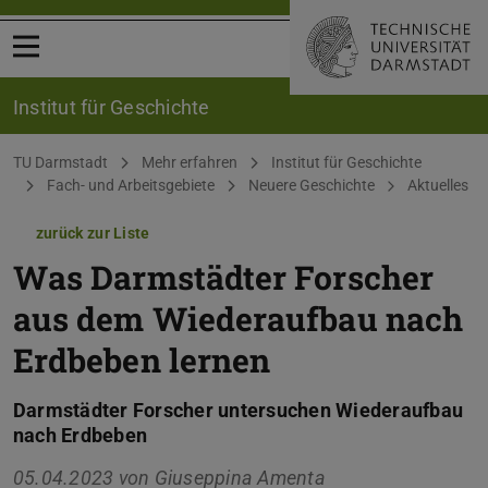
Menü öffnen
Institut für Geschichte
Sie befinden sich hier:
TU Darmstadt
Mehr erfahren
Institut für Geschichte
Fach- und Arbeitsgebiete
Neuere Geschichte
Aktuelles
zurück zur Liste
Was Darmstädter Forscher
aus dem Wiederaufbau nach
Erdbeben lernen
Darmstädter Forscher untersuchen Wiederaufbau
nach Erdbeben
05.04.2023 von
Giuseppina Amenta