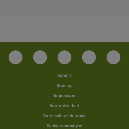
Facebook
Instagram
TikTok
Bluesky
Linke
Anfahrt
Sitemap
Impressum
Barrierefreiheit
Datenschutzerklärung
Webseitenanalyse