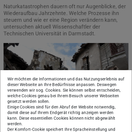
Naturkatastrophen dauern oft nur Augenblicke, der
Wiederaufbau Jahrzehnte. Welche Prozesse ihn
steuern und wie er eine Region verändern kann,
untersuchen aktuell Wissenschaftler der
Technischen Universität in Darmstadt.
Wir möchten die Informationen und das Nutzungserlebnis auf
dieser Webseite an Ihre Bedürfnisse anpassen. Deswegen
verwenden wir sog. Cookies. Sie können selbst entscheiden,
welche Cookies genau bei Ihrem Besuch unserer Webseiten
gesetzt werden sollen.
Einige Cookies sind für den Abruf der Website notwendig,
damit diese auf Ihrem Endgerät richtig anzeigen werden
Quelle: Pixabay
kann. Diese essentiellen Cookies können nicht abgewählt
werden.
Zehntausende Menschenleben hat das schwere Erdbeben
Der Komfort-Cookie speichert Ihre Spracheinstellung und