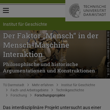
Menü öffnen
Institut für Geschichte
Der Faktor „Mensch“ in der
B
i
l
d
:
M
a
n
f
r
e
d
W
e
r
n
e
r
-
T
s
u
i
(
C
C
B
-
S
A
3
.
0
)
Mensch-Maschine
Interaktion
Philosophische und historische
Argumentationen und Konstruktionen
Y
Sie befinden sich hier:
TU Darmstadt
Mehr erfahren
Institut für Geschichte
Fach- und Arbeitsgebiete
Technikgeschichte
Forschung
Forschungsprojekte
Das interdisziplinäre Projekt untersucht aus einer