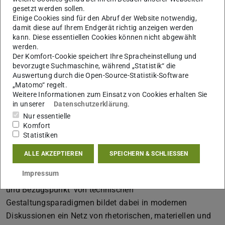
„Technik“ historisch, philosophisch, sozial- und
gesetzt werden sollen.
Einige Cookies sind für den Abruf der Website notwendig,
technikwissenschaftlich nachgegangen werden soll. Nur
damit diese auf Ihrem Endgerät richtig anzeigen werden
aus dieser interdisziplinären Herangehensweise können
kann. Diese essentiellen Cookies können nicht abgewählt
die relevanten Konzeptionen des „Faktors Mensch“
werden.
Der Komfort-Cookie speichert Ihre Spracheinstellung und
sinnvoll analysiert werden. Ziel ist es, zu verstehen, wie
bevorzugte Suchmaschine, während „Statistik“ die
die Bedeutung des ,human factors‘ für die
Auswertung durch die Open-Source-Statistik-Software
Ingenieurswissenschaften entstand und warum sie sich
„Matomo“ regelt.
Weitere Informationen zum Einsatz von Cookies erhalten Sie
so einflussreich durchsetzte. Es soll im Projekt untersucht
in unserer
Datenschutzerklärung
.
werden, inwiefern durch den Slogan „Faktor Mensch“
Nur essentielle
nicht nur die technische Rationalisierung bzw.
Komfort
Statistiken
Digitalisierung neu gedeutet und euphemistisch stilisiert
werden konnte, sondern auch der Mensch durch
ALLE AKZEPTIEREN
SPEICHERN & SCHLIESSEN
verschiedene Attributszuschreibungen auf bestimmte
Impressum
Weise modelliert wurde. Das Bild vom Mensch als ,Mittel-
und Bezugspunkt’ von technischen
Gestaltungsparadigmen bildet dabei in modernen
Diskussionen ein Netz von rhetorischen, materiellen und