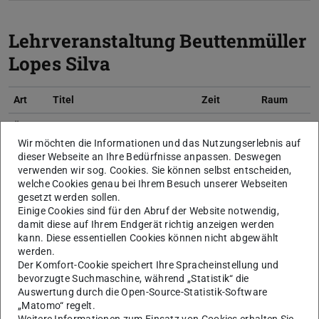
Lehrveranstaltung Beuttenmüller
Lopes Silva
Art
Titel
Zeit
Raum
Übung
Von Akira bis Evangelion:
Mittwoch
S103/209
Darstellung von Technoscapes
14:25-
Wir möchten die Informationen und das Nutzungserlebnis auf
in Anime
16:05
dieser Webseite an Ihre Bedürfnisse anpassen. Deswegen
verwenden wir sog. Cookies. Sie können selbst entscheiden,
S103/017
welche Cookies genau bei Ihrem Besuch unserer Webseiten
Freitag
gesetzt werden sollen.
12.06
Einige Cookies sind für den Abruf der Website notwendig,
14:25-
S103/017
damit diese auf Ihrem Endgerät richtig anzeigen werden
17:55
kann. Diese essentiellen Cookies können nicht abgewählt
werden.
Freitag
Der Komfort-Cookie speichert Ihre Spracheinstellung und
10.07.
bevorzugte Suchmaschine, während „Statistik“ die
14:25-
Auswertung durch die Open-Source-Statistik-Software
„Matomo“ regelt.
17:55