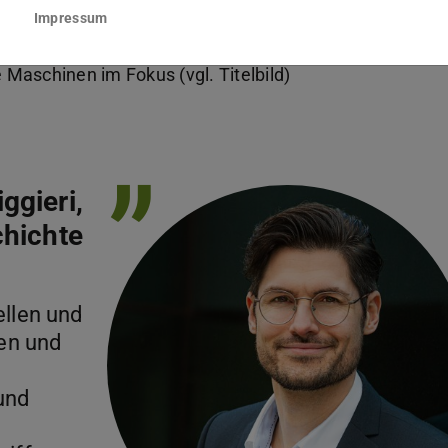
en, geschehen: „Subjekt“, „Umwelt“ und
Impressum
ken des programmierten Lernens, des Lernens in
Maschinen im Fokus (vgl. Titelbild)
t)
”
iggieri,
hichte
ellen und
en und
und