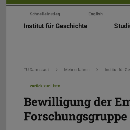
Menü
überspringen
Schnelleinstieg
English
Institut für Geschichte
Stud
Sie befinden sich hier:
TU Darmstadt
Mehr erfahren
Institut für G
zurück zur Liste
Bewilligung der E
Forschungsgruppe