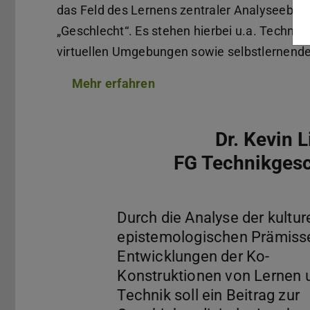
das Feld des Lernens zentraler Analyseeben
„Geschlecht“. Es stehen hierbei u.a. Techni
virtuellen Umgebungen sowie selbstlernende 
Mehr erfahren
(PDF-Datei)
(wird in neuem Tab geöffne
Dr. Kevin L
FG Technikgesc
Durch die Analyse der kultur
epistemologischen Prämiss
Entwicklungen der Ko-
Konstruktionen von Lernen 
Technik soll ein Beitrag zur