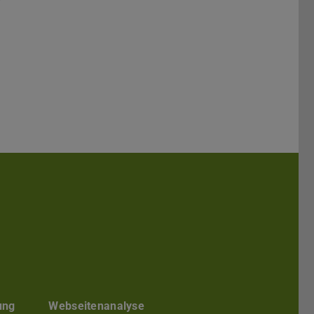
kedIn
ung
Webseitenanalyse