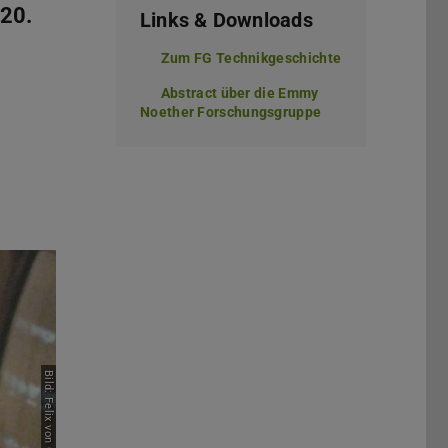
 20.
Links & Downloads
Zum FG Technikgeschichte
Abstract über die Emmy
Noether Forschungsgruppe
(PDF-Datei)
(wird in neuem Tab