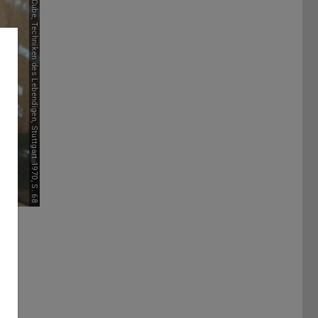
Bild: Felix von Cube, Techniken des Lebendigen, Stuttgart 1970, S. 68