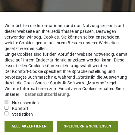
Wir möchten die Informationen und das Nutzungserlebnis auf
dieser Webseite an Ihre Bedürfnisse anpassen. Deswegen
verwenden wir sog. Cookies. Sie können selbst entscheiden,
welche Cookies genau bei Ihrem Besuch unserer Webseiten
gesetzt werden sollen.
Einige Cookies sind für den Abruf der Website notwendig, damit
diese auf Ihrem Endgerät richtig anzeigen werden kann. Diese
essentiellen Cookies können nicht abgewählt werden.
Der Komfort-Cookie speichert Ihre Spracheinstellung und
bevorzugte Suchmaschine, während „Statistik“ die Auswertung
durch die Open-Source-Statistik-Software „Matomo“ regelt.
Weitere Informationen zum Einsatz von Cookies erhalten Sie in
unserer
Datenschutzerklärung
.
d ab Herbst 2022 die spannende Verbindung von
Nur essentielle
Komfort
. Dabei stehen die wissenschafts- und
Statistiken
keiten der Digitalisierung des Lernens und des
ALLE AKZEPTIEREN
SPEICHERN & SCHLIESSEN
soll anhand von drei zusammenhängender, für