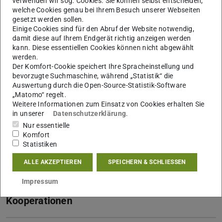
verwenden wir sog. Cookies. Sie können selbst entscheiden,
welche Cookies genau bei Ihrem Besuch unserer Webseiten
gesetzt werden sollen.
Einige Cookies sind für den Abruf der Website notwendig,
Mehr Informationen
damit diese auf Ihrem Endgerät richtig anzeigen werden
kann. Diese essentiellen Cookies können nicht abgewählt
werden.
Sprechstunde
Der Komfort-Cookie speichert Ihre Spracheinstellung und
bevorzugte Suchmaschine, während „Statistik“ die
Auswertung durch die Open-Source-Statistik-Software
„Matomo“ regelt.
Lebenslauf
Weitere Informationen zum Einsatz von Cookies erhalten Sie
in unserer
Datenschutzerklärung
.
Nur essentielle
Publikationen
Komfort
Statistiken
ALLE AKZEPTIEREN
SPEICHERN & SCHLIESSEN
Forschung
Impressum
Kooperationen