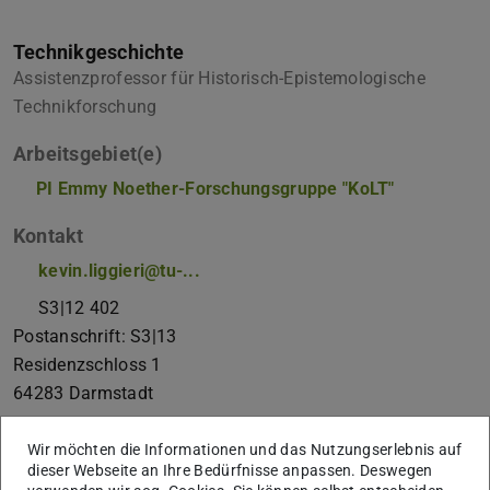
Technikgeschichte
Assistenzprofessor für Historisch-Epistemologische
Technikforschung
Arbeitsgebiet(e)
PI Emmy Noether-Forschungsgruppe "KoLT"
Kontakt
kevin.liggieri@tu-...
S3|12 402
Postanschrift: S3|13
Residenzschloss 1
64283
Darmstadt
Links
Wir möchten die Informationen und das Nutzungserlebnis auf
dieser Webseite an Ihre Bedürfnisse anpassen. Deswegen
Zum Fachgebiet Technikgeschichte