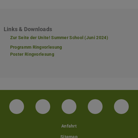
Links & Downloads
Zur Seite der Unite! Summer School (Juni 2024)
Programm Ringvorlesung
(PDF-Datei)
(wird in neuem Tab geöffnet)
Poster Ringvorlesung
(PDF-Datei)
(wird in neuem Tab geöffnet)
Facebook
Instagram
TikTok
Bluesky
Linke
Anfahrt
Sitemap