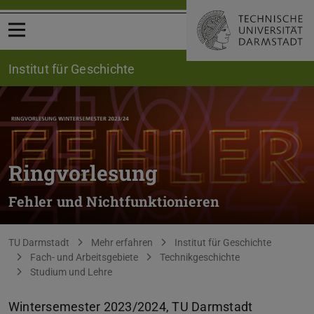
Menü öffnen
Institut für Geschichte
Ringvorlesung
Fehler und Nichtfunktionieren
Sie befinden sich hier:
TU Darmstadt
Mehr erfahren
Institut für Geschichte
Fach- und Arbeitsgebiete
Technikgeschichte
Studium und Lehre
Wintersemester 2023/2024, TU Darmstadt