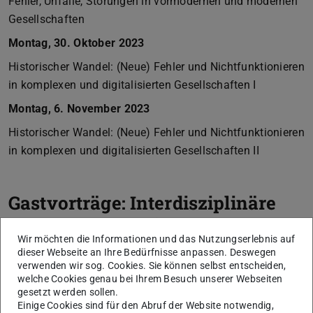
Fehler, Unfälle, Störungen in vormodernen und modernen
Gesellschaften
Montag, 30. Oktober 2023
Historischer Wandel: (Neue) Fehler und Nichtfunktionieren
in komplexen und digitalisierten Gesellschaften I
Montag, 6. November 2023
Historischer Wandel: (Neue) Fehler und Nichtfunktionieren
in komplexen und digitalisierten Gesellschaften II
Gastvorträge: Interdisziplinäre
Perspektiven auf Fehler und
Wir möchten die Informationen und das Nutzungserlebnis auf
Nichtfunktionieren
dieser Webseite an Ihre Bedürfnisse anpassen. Deswegen
verwenden wir sog. Cookies. Sie können selbst entscheiden,
Montag, 13. November 2023
welche Cookies genau bei Ihrem Besuch unserer Webseiten
gesetzt werden sollen.
Margaret Schotte, York University Toronto (Online-Vortrag)
Einige Cookies sind für den Abruf der Website notwendig,