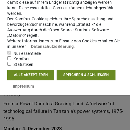
damit diese auf Ihrem Endgerät richtig anzeigen werden
(Im)perfect humans, (im)perfect instruments: The
kann. Diese essentiellen Cookies können nicht abgewählt
Challenges of Maritime Measurement
werden.
Der Komfort-Cookie speichert Ihre Spracheinstellung und
Montag, 20. November 2023
bevorzugte Suchmaschine, während „Statistik“ die
Auswertung durch die Open-Source-Statistik-Software
Julianne Nyhan, TU Darmstadt / Andrew Finn, University
„Matomo“ regelt.
College London
Weitere Informationen zum Einsatz von Cookies erhalten Sie
in unserer
Datenschutzerklärung
.
Multimodal oral history and technologies of transcription:
Nur essentielle
Narratives and case studies of failure, hesitation and
Komfort
Statistiken
reticence
ALLE AKZEPTIEREN
SPEICHERN & SCHLIESSEN
Montag, 27. November 2023
Emanuel Lukio, University of Dar es Salaam (Online-
Impressum
Vortrag)
From a Power Dam to a Grazing Land: A 'network' of
technological failure in Tanzania's power systems, 1975-
1995
Montag, 4. Dezember 2023