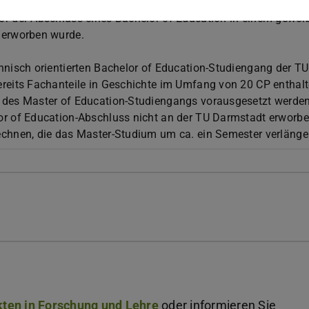
ucation-Studiengang im Fach Geschichte kann nur aufgenom
r der Abschluss eines Bachelor of Education in einem gewerb
 erworben wurde.
hnisch orientierten Bachelor of Education-Studiengang der TU
reits Fachanteile in Geschichte im Umfang von 20 CP enthalt
 des Master of Education-Studiengangs vorausgesetzt werden
r of Education-Abschluss nicht an der TU Darmstadt erworben
echnen, die das Master-Studium um ca. ein Semester verlänge
ten in Forschung und Lehre
oder informieren Sie