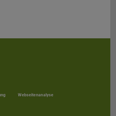
kedIn
ung
Webseitenanalyse