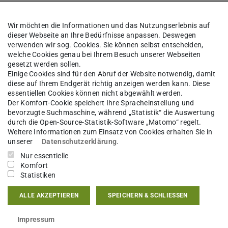
ehramt an beruflichen Schulen bereitet auf eine
vor. Geschichte wird in diesem Fall neben einem
Wir möchten die Informationen und das Nutzungserlebnis auf
dieser Webseite an Ihre Bedürfnisse anpassen. Deswegen
udium ist zweigeteilt: Das gewerblich-
verwenden wir sog. Cookies. Sie können selbst entscheiden,
 Bachelor of Education-Studiengangs, während
welche Cookies genau bei Ihrem Besuch unserer Webseiten
gesetzt werden sollen.
r of Education-Studiengangs angeboten wird.
Einige Cookies sind für den Abruf der Website notwendig, damit
diese auf Ihrem Endgerät richtig anzeigen werden kann. Diese
essentiellen Cookies können nicht abgewählt werden.
Der Komfort-Cookie speichert Ihre Spracheinstellung und
bevorzugte Suchmaschine, während „Statistik“ die Auswertung
durch die Open-Source-Statistik-Software „Matomo“ regelt.
Weitere Informationen zum Einsatz von Cookies erhalten Sie in
unserer
Datenschutzerklärung
.
Nur essentielle
Komfort
amm setzt jeweils zum Wintersemester ein. Auch eine Einsch
Statistiken
er ist aber möglich. Über die möglichen Fächerkombinatio
entrale Studienberatung und das Sekretariat für
ALLE AKZEPTIEREN
SPEICHERN & SCHLIESSEN
heiten.
Impressum