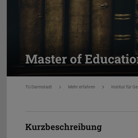
Master of Educatio
Sie befinden sich hier:
TU Darmstadt
Mehr erfahren
Institut für G
Kurzbeschreibung