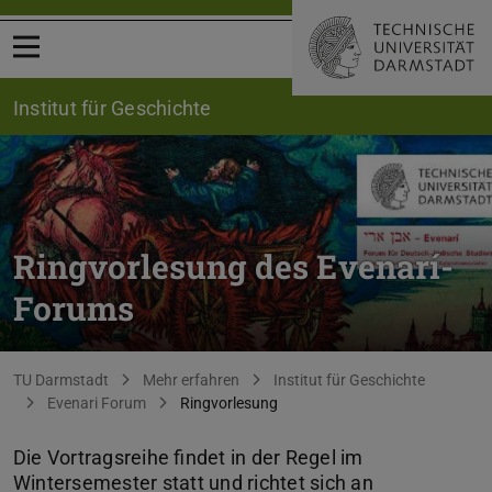
Menü öffnen
Institut für Geschichte
Ringvorlesung des Evenarí-
Forums
Sie befinden sich hier:
TU Darmstadt
Mehr erfahren
Institut für Geschichte
Evenari Forum
Ringvorlesung
Die Vortragsreihe findet in der Regel im
Wintersemester statt und richtet sich an