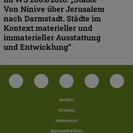
Von Ninive über Jerusalem
nach Darmstadt. Städte im
Kontext materieller und
immaterieller Ausstattung
und Entwicklung“
Facebook
Instagram
TikTok
Bluesky
Linke
Anfahrt
Sitemap
Impressum
Barrierefreiheit