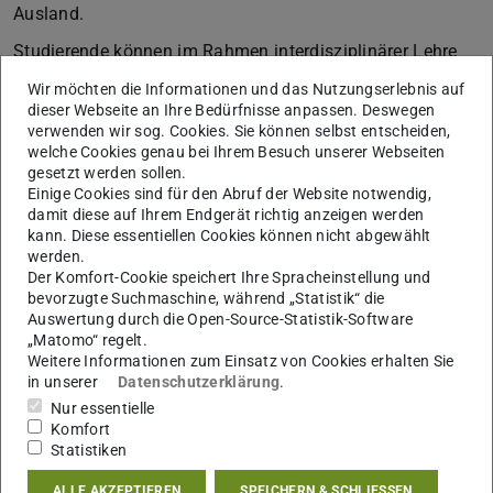
Ausland.
Studierende können im Rahmen interdisziplinärer Lehre
Credit Points für ihren Studiengang erlangen.
Wir möchten die Informationen und das Nutzungserlebnis auf
Voraussetzungen dafür sind eine regelmäßige Teilnahme
dieser Webseite an Ihre Bedürfnisse anpassen. Deswegen
verwenden wir sog. Cookies. Sie können selbst entscheiden,
sowie die Anfertigung eines kurzen Essays von ca. 12-15
welche Cookies genau bei Ihrem Besuch unserer Webseiten
Seiten, der mindestens zwölf Vorlesungen knapp
gesetzt werden sollen.
zusammenfasst und sie auf ihren inhaltlichen
Einige Cookies sind für den Abruf der Website notwendig,
damit diese auf Ihrem Endgerät richtig anzeigen werden
Zusammenhang hin befragt.
kann. Diese essentiellen Cookies können nicht abgewählt
werden.
Unter den Vortragenden sind Wissenschaftlerinnen und
Der Komfort-Cookie speichert Ihre Spracheinstellung und
Wissenschaftler aller betroffenen Fachrichtungen aus
bevorzugte Suchmaschine, während „Statistik“ die
dem In- und Ausland.
Auswertung durch die Open-Source-Statistik-Software
„Matomo“ regelt.
Folgen Sie diesem Link und
erhalten Sie Einsicht in
Weitere Informationen zum Einsatz von Cookies erhalten Sie
in unserer
Datenschutzerklärung
.
das Programm der Ringvorlesung.
(PDF-Datei)
(wird in neuem Tab geöf
Änderungen
Nur essentielle
vorbehalten.
Komfort
Statistiken
21. Evenarí-Ringvorlesung
ALLE AKZEPTIEREN
SPEICHERN & SCHLIESSEN